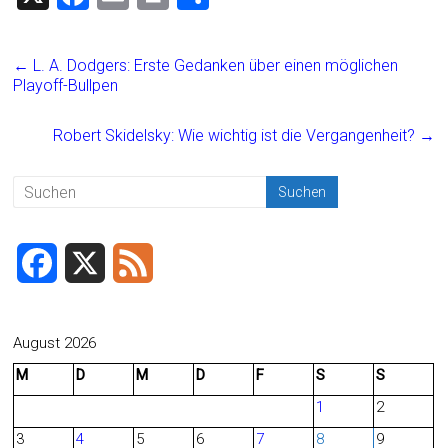
a
m
in
eil
ce
ai
t
e
←
L. A. Dodgers: Erste Gedanken über einen möglichen
b
l
n
Playoff-Bullpen
o
Robert Skidelsky: Wie wichtig ist die Vergangenheit?
→
ok
F
X
F
a
e
c
e
August 2026
M
D
M
D
F
S
S
e
d
1
2
b
3
4
5
6
7
8
9