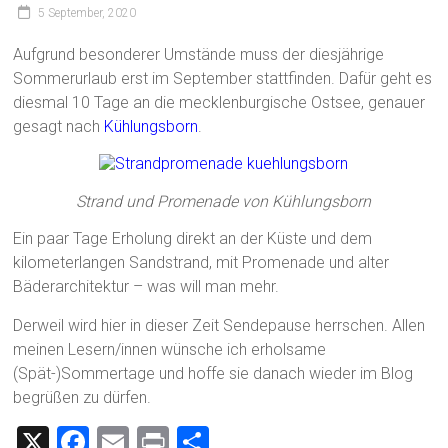
5 September, 2020
Aufgrund besonderer Umstände muss der diesjährige
Sommerurlaub erst im September stattfinden. Dafür geht es
diesmal 10 Tage an die mecklenburgische Ostsee, genauer
gesagt nach
Kühlungsborn
.
Strand und Promenade von Kühlungsborn
Ein paar Tage Erholung direkt an der Küste und dem
kilometerlangen Sandstrand, mit Promenade und alter
Bäderarchitektur – was will man mehr.
Derweil wird hier in dieser Zeit Sendepause herrschen. Allen
meinen Lesern/innen wünsche ich erholsame
(Spät-)Sommertage und hoffe sie danach wieder im Blog
begrüßen zu dürfen.
X
F
E
Pr
T