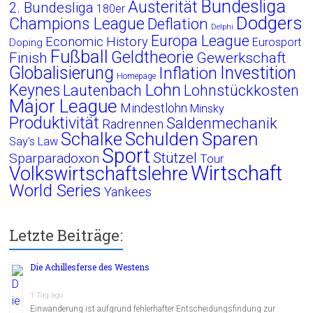
Bundesliga
Austerität
2. Bundesliga
180er
Dodgers
Champions League
Deflation
Delphi
Europa League
Economic History
Eurosport
Doping
Fußball
Geldtheorie
Finish
Gewerkschaft
Globalisierung
Investition
Inflation
Homepage
Lohn
Keynes
Lautenbach
Lohnstückkosten
Major League
Mindestlohn
Minsky
Produktivität
Saldenmechanik
Radrennen
Schalke
Schulden
Sparen
Say's Law
Sport
Stützel
Sparparadoxon
Tour
Wirtschaft
Volkswirtschaftslehre
World Series
Yankees
Letzte Beiträge:
Die Achillesferse des Westens
1 Tag ago
Einwanderung ist aufgrund fehlerhafter Entscheidungsfindung zur