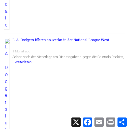
L. A. Dodgers führen souverän in der National League West
1 Monat ago
Selbst nach der Niederlage am Dienstagabend gegen die Colorado Rockies,
…
Weiterlesen...
X
F
E
P
a
m
r
c
a
i
i