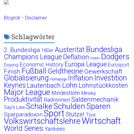
Blogroll
–
Disclaimer
Schlagwörter
Bundesliga
Austerität
2. Bundesliga
180er
Dodgers
Champions League
Deflation
Delphi
Europa League
Economic History
Eurosport
Doping
Fußball
Geldtheorie
Finish
Gewerkschaft
Globalisierung
Investition
Inflation
Homepage
Lohn
Keynes
Lautenbach
Lohnstückkosten
Major League
Mindestlohn
Minsky
Produktivität
Saldenmechanik
Radrennen
Schalke
Schulden
Sparen
Say's Law
Sport
Stützel
Sparparadoxon
Tour
Wirtschaft
Volkswirtschaftslehre
World Series
Yankees