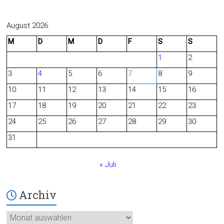
a
e
c
e
August 2026
M
D
M
D
F
S
S
e
d
1
2
b
3
4
5
6
7
8
9
o
10
11
12
13
14
15
16
o
17
18
19
20
21
22
23
24
25
26
27
28
29
30
k
31
« Juli
Archiv
Archiv