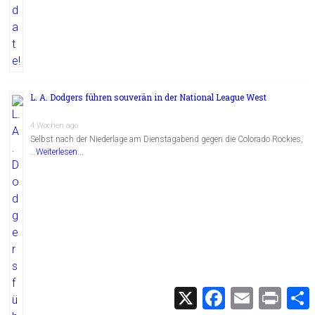
L. A. Dodgers führen souverän in der National League West
4 Wochen ago
Selbst nach der Niederlage am Dienstagabend gegen die Colorado Rockies,
…
Weiterlesen...
X
F
E
P
a
m
r
c
a
i
i