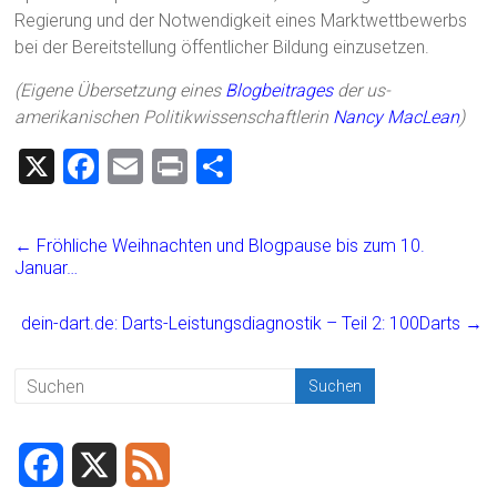
Regierung und der Notwendigkeit eines Marktwettbewerbs
bei der Bereitstellung öffentlicher Bildung einzusetzen.
(Eigene Übersetzung eines
Blogbeitrages
der us-
amerikanischen Politikwissenschaftlerin
Nancy MacLean
)
X
F
E
Pr
T
a
m
in
eil
ce
ai
t
e
←
Fröhliche Weihnachten und Blogpause bis zum 10.
b
l
n
Januar…
o
dein-dart.de: Darts-Leistungsdiagnostik – Teil 2: 100Darts
→
ok
F
X
F