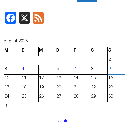
F
X
F
a
e
c
e
August 2026
M
D
M
D
F
S
S
e
d
1
2
b
3
4
5
6
7
8
9
o
10
11
12
13
14
15
16
o
17
18
19
20
21
22
23
24
25
26
27
28
29
30
k
31
« Juli