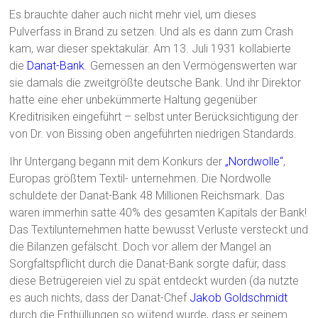
Es brauchte daher auch nicht mehr viel, um dieses
Pulverfass in Brand zu setzen. Und als es dann zum Crash
kam, war dieser spektakulär. Am 13. Juli 1931 kollabierte
die
Danat-Bank
. Gemessen an den Vermögenswerten war
sie damals die zweitgrößte deutsche Bank. Und ihr Direktor
hatte eine eher unbekümmerte Haltung gegenüber
Kreditrisiken eingeführt – selbst unter Berücksichtigung der
von Dr. von Bissing oben angeführten niedrigen Standards.
Ihr Untergang begann mit dem Konkurs der
„Nordwolle“
,
Europas größtem Textil- unternehmen. Die Nordwolle
schuldete der Danat-Bank 48 Millionen Reichsmark. Das
waren immerhin satte 40% des gesamten Kapitals der Bank!
Das Textilunternehmen hatte bewusst Verluste versteckt und
die Bilanzen gefälscht. Doch vor allem der Mangel an
Sorgfaltspflicht durch die Danat-Bank sorgte dafür, dass
diese Betrügereien viel zu spät entdeckt wurden (da nutzte
es auch nichts, dass der Danat-Chef
Jakob Goldschmidt
durch die Enthüllungen so wütend wurde, dass er seinem