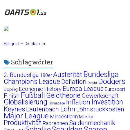
Blogroll
–
Disclaimer
Schlagwörter
Bundesliga
Austerität
2. Bundesliga
180er
Dodgers
Champions League
Deflation
Delphi
Europa League
Economic History
Eurosport
Doping
Fußball
Geldtheorie
Finish
Gewerkschaft
Globalisierung
Investition
Inflation
Homepage
Lohn
Keynes
Lautenbach
Lohnstückkosten
Major League
Mindestlohn
Minsky
Produktivität
Saldenmechanik
Radrennen
Schalke
Schulden
Sparen