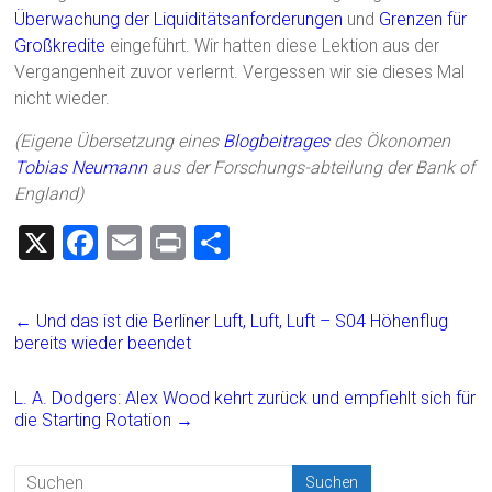
Überwachung der Liquiditätsanforderungen
und
Grenzen für
Großkredite
eingeführt. Wir hatten diese Lektion aus der
Vergangenheit zuvor verlernt. Vergessen wir sie dieses Mal
nicht wieder.
(Eigene Übersetzung eines
Blogbeitrages
des Ökonomen
Tobias Neumann
aus der Forschungs-abteilung der Bank of
England)
X
F
E
Pr
T
a
m
in
eil
ce
ai
t
e
←
Und das ist die Berliner Luft, Luft, Luft – S04 Höhenflug
b
l
n
bereits wieder beendet
o
L. A. Dodgers: Alex Wood kehrt zurück und empfiehlt sich für
ok
die Starting Rotation
→