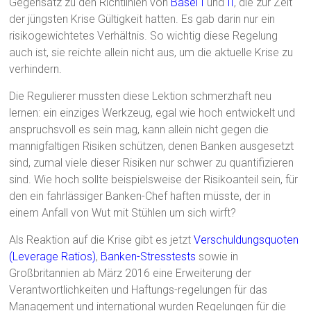
Gegensatz zu den Richtlinien von
Basel I
und
II
, die zur Zeit
der jüngsten Krise Gültigkeit hatten. Es gab darin nur ein
risikogewichtetes Verhältnis. So wichtig diese Regelung
auch ist, sie reichte allein nicht aus, um die aktuelle Krise zu
verhindern.
Die Regulierer mussten diese Lektion schmerzhaft neu
lernen: ein einziges Werkzeug, egal wie hoch entwickelt und
anspruchsvoll es sein mag, kann allein nicht gegen die
mannigfaltigen Risiken schützen, denen Banken ausgesetzt
sind, zumal viele dieser Risiken nur schwer zu quantifizieren
sind. Wie hoch sollte beispielsweise der Risikoanteil sein, für
den ein fahrlässiger Banken-Chef haften müsste, der in
einem Anfall von Wut mit Stühlen um sich wirft?
Als Reaktion auf die Krise gibt es jetzt
Verschuldungsquoten
(Leverage Ratios)
,
Banken-Stresstests
sowie in
Großbritannien ab März 2016 eine Erweiterung der
Verantwortlichkeiten und Haftungs-regelungen für das
Management und international wurden Regelungen für die