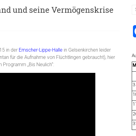
land und seine Vermögenskrise
5 in der
Emscher-Lippe-Halle
in Gelsenkirchen leider
A
tan für die Aufnahme von Flüchtlingen gebraucht), hier
en Programm „Bis Neulich“:
3
1
1
2
3