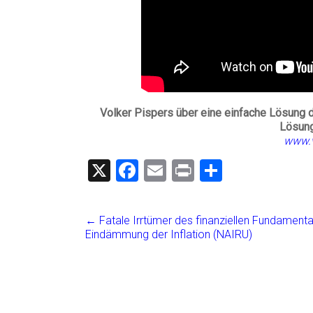
Volker Pispers über eine einfache Lösung 
Lösung
www.v
X
F
E
Pr
T
a
m
in
eil
ce
ai
t
e
←
Fatale Irrtümer des finanziellen Fundament
b
l
n
Eindämmung der Inflation (NAIRU)
o
ok