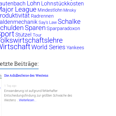
Lohn
autenbach
Lohnstückkosten
ajor League
Mindestlohn
Minsky
roduktivität
Radrennen
Schalke
aldenmechanik
Say's Law
chulden
Sparen
Sparparadoxon
port
Stützel
Tour
olkswirtschaftslehre
irtschaft
World Series
Yankees
etzte Beiträge:
Die Achillesferse des Westens
1 Tag ago
Einwanderung ist aufgrund fehlerhafter
Entscheidungsfindung zur größten Schwäche des
Westens …
Weiterlesen...