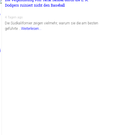
Dodgers ruiniert nicht den Baseball
4 Tagen ago
Die Südkalifornier zeigen vielmehr, warum sie die am besten
geführte …
Weiterlesen...