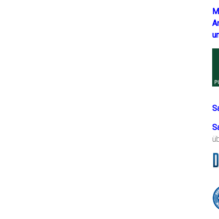
M
A
u
S
S
ü