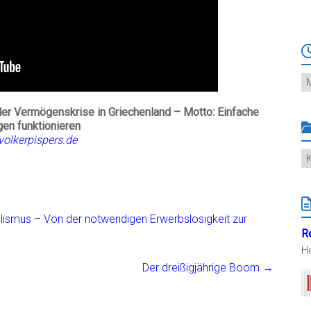
Ar
der Vermögenskrise in Griechenland – Motto: Einfache
en funktionieren
olkerpispers.de
K
alismus – Von der notwendigen Erwerbslosigkeit zur
R
H
Der dreißigjährige Boom
→