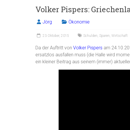
Volker Pispers: Griechen
Jörg
Ökonomie
23 Oktober, 2015
Schulden
,
Sparen
,
Wirtschaft
Da der Auftritt von
Volker Pispers
am 24.10.201
ersatzlos ausfallen muss (die Halle wird momen
ein kleiner Beitrag aus seinem (immer) aktuell