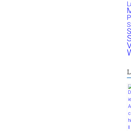
L
M
P
S
S
S
V
W
L