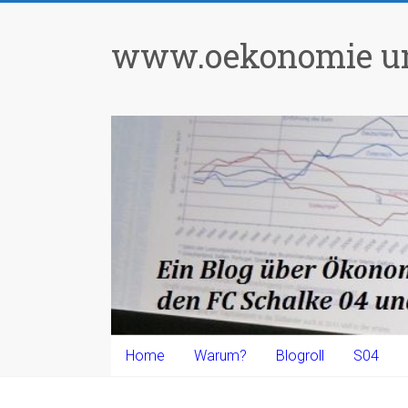
Zum
Inhalt
www.oekonomie un
springen
Home
Warum?
Blogroll
S04