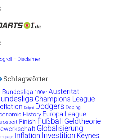
ogroll
–
Disclaimer
Schlagwörter
Austerität
. Bundesliga
180er
undesliga
Champions League
Dodgers
eflation
Doping
Delphi
Europa League
conomic History
Fußball
Geldtheorie
Finish
urosport
Globalisierung
ewerkschaft
Investition
Inflation
Keynes
omepage