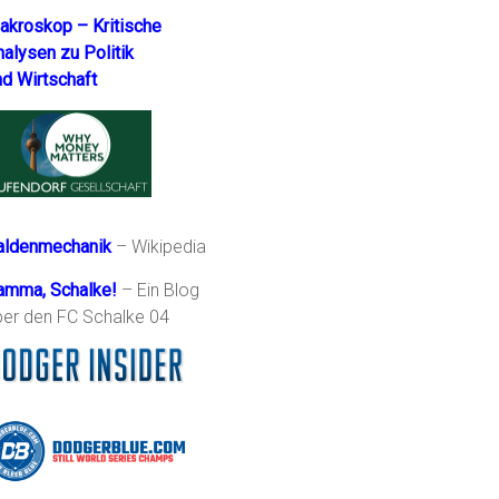
akroskop – Kritische
nalysen zu Politik
nd Wirtschaft
aldenmechanik
– Wikipedia
amma, Schalke!
– Ein Blog
ber den FC Schalke 04