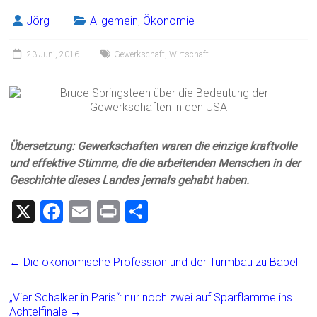
Jörg
Allgemein
,
Ökonomie
23 Juni, 2016
Gewerkschaft
,
Wirtschaft
Übersetzung: Gewerkschaften waren die einzige kraftvolle
und effektive Stimme, die die arbeitenden Menschen in der
Geschichte dieses Landes jemals gehabt haben.
X
F
E
Pr
T
a
m
in
eil
ce
ai
t
e
←
Die ökonomische Profession und der Turmbau zu Babel
b
l
n
o
„Vier Schalker in Paris“: nur noch zwei auf Sparflamme ins
Achtelfinale
→