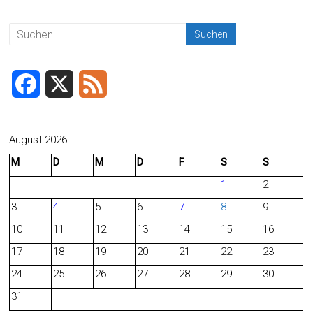
ok
F
X
F
a
e
c
e
August 2026
M
D
M
D
F
S
S
e
d
1
2
b
3
4
5
6
7
8
9
o
10
11
12
13
14
15
16
o
17
18
19
20
21
22
23
24
25
26
27
28
29
30
k
31