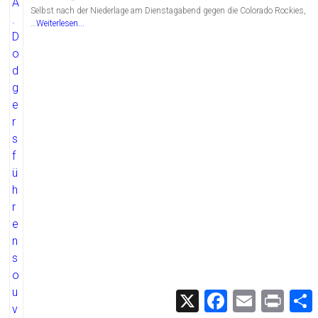
Selbst nach der Niederlage am Dienstagabend gegen die Colorado Rockies,
…
Weiterlesen...
X
F
E
P
a
m
r
c
a
i
i