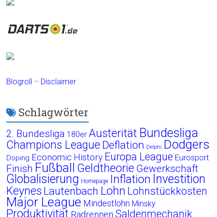
Blogroll
–
Disclaimer
Schlagwörter
Bundesliga
Austerität
2. Bundesliga
180er
Dodgers
Champions League
Deflation
Delphi
Europa League
Economic History
Eurosport
Doping
Fußball
Geldtheorie
Finish
Gewerkschaft
Globalisierung
Investition
Inflation
Homepage
Lohn
Keynes
Lautenbach
Lohnstückkosten
Major League
Mindestlohn
Minsky
Produktivität
Saldenmechanik
Radrennen