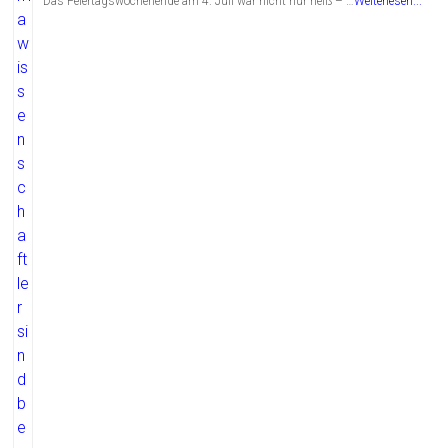
Das Feiertagswochenende am 4. Juli war nicht nur heiß – …
Weiterlesen...