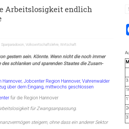
 Arbeitslosigkeit endlich
e
,
Sparparadoxon
,
Volkswirtschaftslehre
,
Wirtschaft
A
von gestern sein. Könnte. Wenn nicht die noch immer
ie des schlanken und sparenden Staates die Zusam-
3
1
nter
für die Region Hannover
1
2
Arbeitslosigkeit für Zwangsanpassung.
3
inanzvermögen steigern, ohne dass ein anderer Sektor