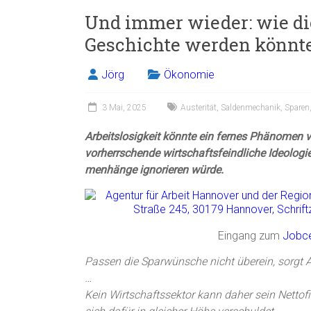
Und immer wieder: wie die
Geschichte werden könnt
Jörg
Ökonomie
3 Mai, 2025
Austerität
,
Saldenmechanik
,
Sparen
Arbeitslosigkeit könnte ein fernes Phänomen 
vorherrschende wirtschaftsfeindliche Ideolog
menhänge ignorieren würde.
Eingang zum
Jobce
Passen die Sparwünsche nicht überein, sorgt 
…
Kein Wirtschaftssektor kann daher sein Nettof