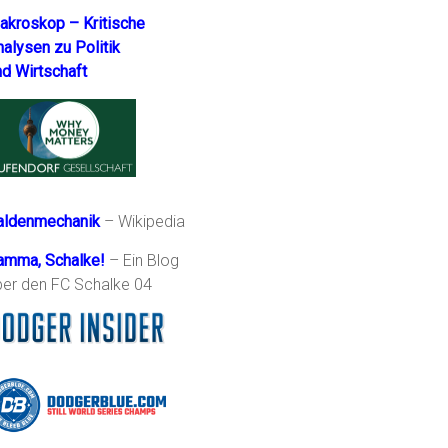
akroskop – Kritische
nalysen zu Politik
nd Wirtschaft
aldenmechanik
– Wikipedia
amma, Schalke!
– Ein Blog
ber den FC Schalke 04