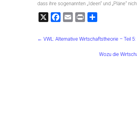
dass ihre sogenannten „Ideen“ und „Pläne“ nicht
X
F
E
Pr
T
a
m
in
eil
ce
ai
t
e
←
VWL: Alternative Wirtschaftstheorie – Teil 5:
b
l
n
o
Wozu die Wirtscha
ok