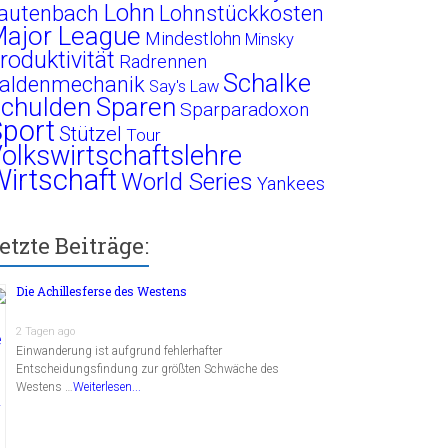
Lohn
autenbach
Lohnstückkosten
ajor League
Mindestlohn
Minsky
roduktivität
Radrennen
Schalke
aldenmechanik
Say's Law
chulden
Sparen
Sparparadoxon
port
Stützel
Tour
olkswirtschaftslehre
irtschaft
World Series
Yankees
etzte Beiträge:
Die Achillesferse des Westens
2 Tagen ago
Einwanderung ist aufgrund fehlerhafter
Entscheidungsfindung zur größten Schwäche des
Westens …
Weiterlesen...