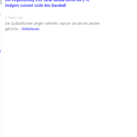
Dodgers ruiniert nicht den Baseball
5 Tagen ago
Die Südkalifornier zeigen vielmehr, warum sie die am besten
geführte …
Weiterlesen...