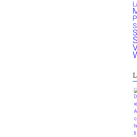
L
M
P
S
S
S
V
W
L