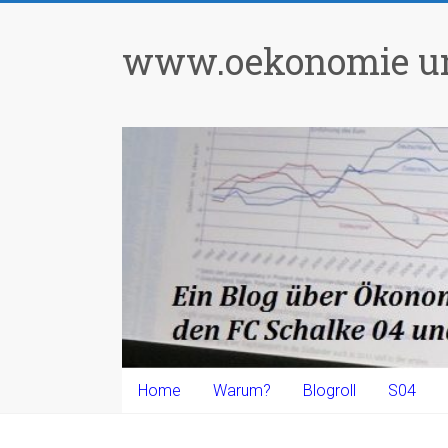
Zum
Inhalt
www.oekonomie un
springen
Home
Warum?
Blogroll
S04