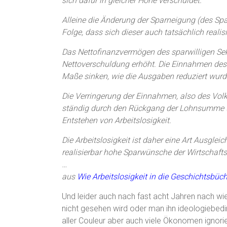
sich dafür in gleicher Höhe verschuldet.
Alleine die Änderung der Sparneigung (des Sp
Folge, dass sich dieser auch tatsächlich realisi
Das Nettofinanzvermögen des sparwilligen Sekt
Nettoverschuldung erhöht. Die Einnahmen des
Maße sinken, wie die Ausgaben reduziert wurd
Die Verringerung der Einnahmen, also des Vol
ständig durch den Rückgang der Lohnsumme (
Entstehen von Arbeitslosigkeit.
Die Arbeitslosigkeit ist daher eine Art Ausglei
realisierbar hohe Sparwünsche der Wirtschaftsa
…
aus
Wie Arbeitslosigkeit in die Geschichtsbü
Und leider auch nach fast acht Jahren nach w
nicht gesehen wird oder man ihn ideologiebedin
aller Couleur aber auch viele Ökonomen ignori