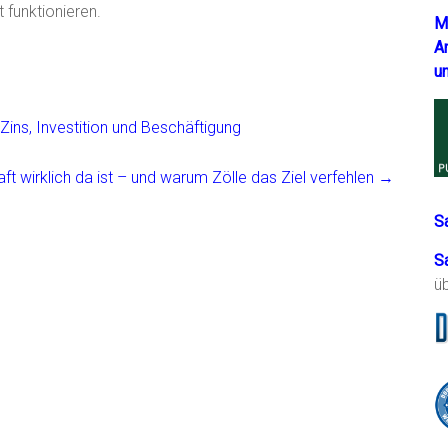
 funktionieren.
M
A
u
 Zins, Investition und Beschäftigung
ft wirklich da ist – und warum Zölle das Ziel verfehlen
→
S
S
ü