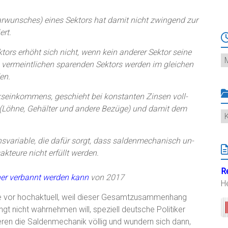
arwunsches) eines Sektors hat damit nicht zwingend zur
ert.
ors erhöht sich nicht, wenn kein anderer Sektor seine
Ar
 vermeintlichen sparenden Sektors werden im gleichen
en.
kseinkommens, geschieht bei konstanten Zinsen voll-
Löhne, Gehälter und andere Bezüge) und damit dem
K
chsvariable, die dafür sorgt, dass saldenmechanisch un-
kteure nicht erfüllt werden.
R
cher verbannt werden kann
von 2017
H
ie vor hochaktuell, weil dieser Gesamtzusammenhang
gt nicht wahrnehmen will, speziell deutsche Politiker
eren die Saldenmechanik völlig und wundern sich dann,