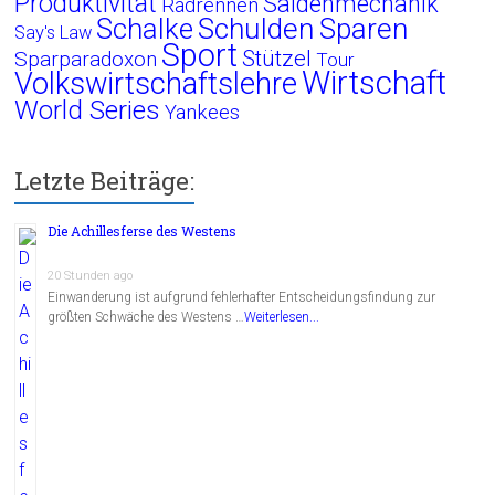
Produktivität
Saldenmechanik
Radrennen
Schalke
Schulden
Sparen
Say's Law
Sport
Stützel
Sparparadoxon
Tour
Wirtschaft
Volkswirtschaftslehre
World Series
Yankees
Letzte Beiträge:
Die Achillesferse des Westens
20 Stunden ago
Einwanderung ist aufgrund fehlerhafter Entscheidungsfindung zur
größten Schwäche des Westens …
Weiterlesen...