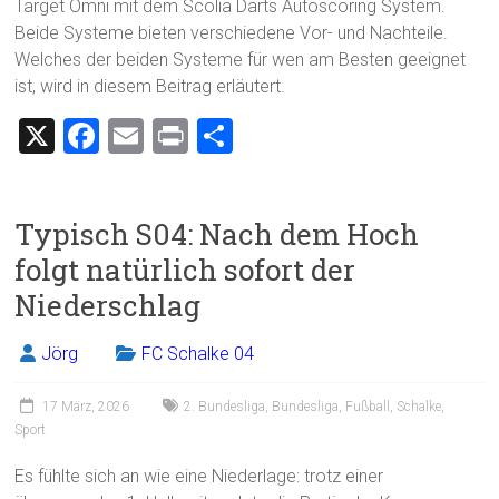
Target Omni mit dem Scolia Darts Autoscoring System.
Beide Systeme bieten verschiedene Vor- und Nachteile.
Welches der beiden Systeme für wen am Besten geeignet
ist, wird in diesem Beitrag erläutert.
X
F
E
Pr
T
a
m
in
eil
ce
ai
t
e
Typisch S04: Nach dem Hoch
b
l
n
folgt natürlich sofort der
o
Niederschlag
ok
Jörg
FC Schalke 04
17 März, 2026
2. Bundesliga
,
Bundesliga
,
Fußball
,
Schalke
,
Sport
Es fühlte sich an wie eine Niederlage: trotz einer