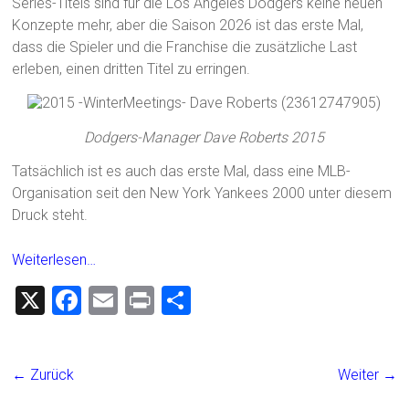
Series-Titels sind für die Los Angeles Dodgers keine neuen
Konzepte mehr, aber die Saison 2026 ist das erste Mal,
dass die Spieler und die Franchise die zusätzliche Last
erleben, einen dritten Titel zu erringen.
Dodgers-Manager Dave Roberts 2015
Tatsächlich ist es auch das erste Mal, dass eine MLB-
Organisation seit den New York Yankees 2000 unter diesem
Druck steht.
Weiterlesen…
X
F
E
Pr
T
a
m
in
eil
ce
ai
t
e
← Zurück
Weiter →
b
l
n