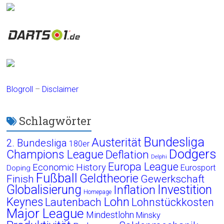
Blogroll
–
Disclaimer
Schlagwörter
Bundesliga
Austerität
2. Bundesliga
180er
Dodgers
Champions League
Deflation
Delphi
Europa League
Economic History
Eurosport
Doping
Fußball
Geldtheorie
Finish
Gewerkschaft
Globalisierung
Investition
Inflation
Homepage
Lohn
Keynes
Lautenbach
Lohnstückkosten
Major League
Mindestlohn
Minsky