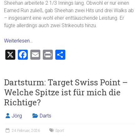
Sheehan arbeitete 2 1/3 Innings lang. Obwohl er nur einen
Earned Run zuließ, gab Sheehan zwei Hits und drei Walks ab
– insgesamt eine wohl eher enttäuschende Leistung. Er
fügte allerdings auch zwei Strikeouts hinzu.
Weiterlesen…
X
F
E
Pr
T
a
m
in
eil
ce
ai
t
e
Dartsturm: Target Swiss Point –
b
l
n
Welche Spitze ist für mich die
o
Richtige?
ok
Jörg
Darts
24 Februar, 2026
Sport