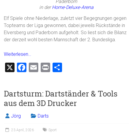
Paderborn
in der
Home-Deluxe-Arena
Elf Spiele ohne Niederlage, zuletzt vier Begegnungen gegen
Topteams der Liga gewonnen, dabei jeweils Rückstände in
Elversberg und Paderborn aufgeholt. So liest sich die Bilanz
der derzeit wohl besten Mannschaft der 2. Bundesliga.
Weiterlesen…
X
F
E
Pr
T
a
m
in
eil
ce
ai
t
e
Dartsturm: Dartständer & Tools
b
l
n
aus dem 3D Drucker
o
ok
Jörg
Darts
23 April, 2026
Sport