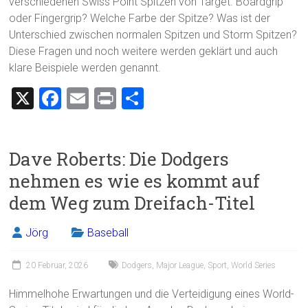
verschiedenen Swiss Point Spitzen von Target. Boardgrip
oder Fingergrip? Welche Farbe der Spitze? Was ist der
Unterschied zwischen normalen Spitzen und Storm Spitzen?
Diese Fragen und noch weitere werden geklärt und auch
klare Beispiele werden genannt.
X
F
E
Pr
T
a
m
in
eil
ce
ai
t
e
Dave Roberts: Die Dodgers
b
l
n
nehmen es wie es kommt auf
o
dem Weg zum Dreifach-Titel
ok
Jörg
Baseball
20 Februar, 2026
Dodgers
,
Major League
,
Sport
,
World Series
Himmelhohe Erwartungen und die Verteidigung eines World-