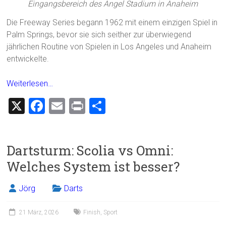
Eingangsbereich des Angel Stadium in Anaheim
Die Freeway Series begann 1962 mit einem einzigen Spiel in
Palm Springs, bevor sie sich seither zur überwiegend
jährlichen Routine von Spielen in Los Angeles und Anaheim
entwickelte.
Weiterlesen…
X
F
E
Pr
T
a
m
in
eil
ce
ai
t
e
Dartsturm: Scolia vs Omni:
b
l
n
Welches System ist besser?
o
ok
Jörg
Darts
21 März, 2026
Finish
,
Sport