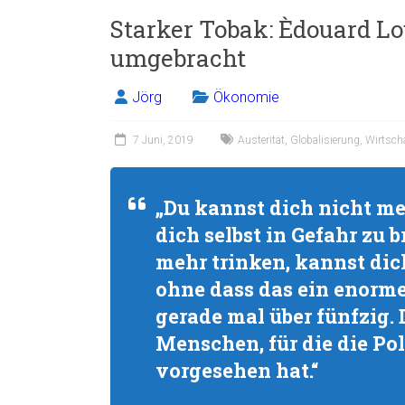
Starker Tobak: Èdouard L
umgebracht
Jörg
Ökonomie
7 Juni, 2019
Austerität
,
Globalisierung
,
Wirtsch
„Du kannst dich nicht me
dich selbst in Gefahr zu 
mehr trinken, kannst dic
ohne dass das ein enorme
gerade mal über fünfzig. 
Menschen, für die die Po
vorgesehen hat.“