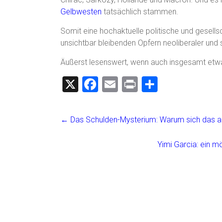
Gelbwesten
tatsächlich stammen.
Somit eine hochaktuelle politische und gesell
unsichtbar bleibenden Opfern neoliberaler un
Äußerst lesenswert, wenn auch insgesamt etw
X
F
E
Pr
T
a
m
in
eil
ce
ai
t
e
←
Das Schulden-Mysterium: Warum sich das am 
b
l
n
o
Yimi Garcia: ein 
ok