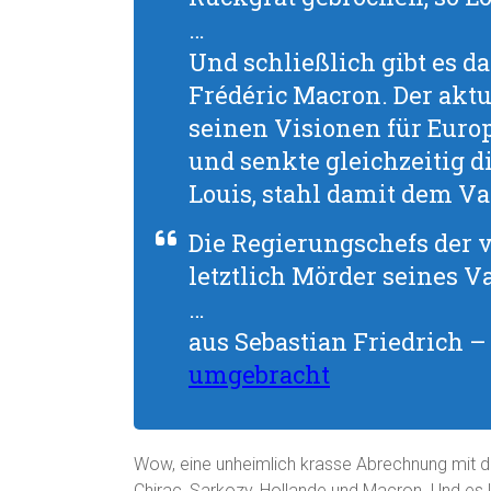
…
Und schließlich gibt es 
Frédéric Macron. Der aktu
seinen Visionen für Europ
und senkte gleichzeitig d
Louis, stahl damit dem Va
Die Regierungschefs der 
letztlich Mörder seines Va
…
aus Sebastian Friedrich –
umgebracht
Wow, eine unheimlich krasse Abrechnung mit der
Chirac, Sarkozy, Hollande und Macron. Und es 