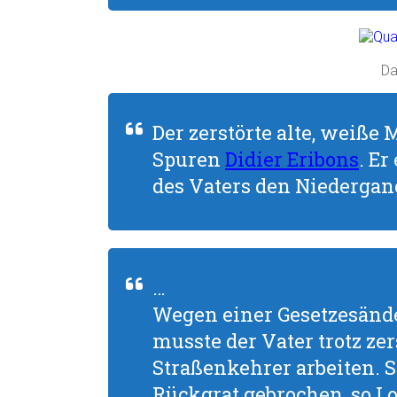
D
Der zerstörte alte, weiße
Spuren
Didier Eribons
. E
des Vaters den Niedergang
…
Wegen einer Gesetzesände
musste der Vater trotz zer
Straßenkehrer arbeiten. 
Rückgrat gebrochen, so Lo