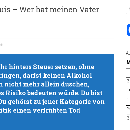
ouis – Wer hat meinen Vater
aft
A
hr hinters Steuer setzen, ohne
bringen, darfst keinen Alkohol
3
h nicht mehr allein duschen,
1
s Risiko bedeuten würde. Du bist
1
Du gehörst zu jener Kategorie von
litik einen verfrühten Tod
2
3