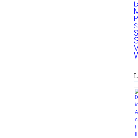
L
M
P
S
S
S
V
W
L