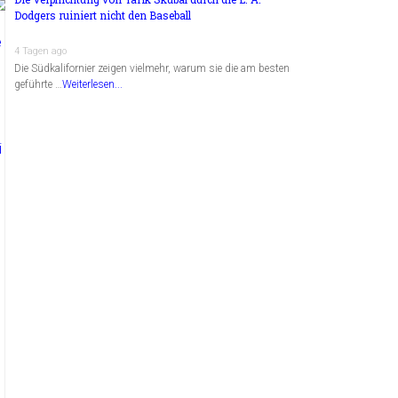
Dodgers ruiniert nicht den Baseball
4 Tagen ago
Die Südkalifornier zeigen vielmehr, warum sie die am besten
geführte …
Weiterlesen...