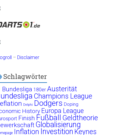
ogroll
–
Disclaimer
Schlagwörter
Austerität
. Bundesliga
180er
undesliga
Champions League
Dodgers
eflation
Doping
Delphi
Europa League
conomic History
Fußball
Geldtheorie
Finish
urosport
Globalisierung
ewerkschaft
Investition
Inflation
Keynes
omepage