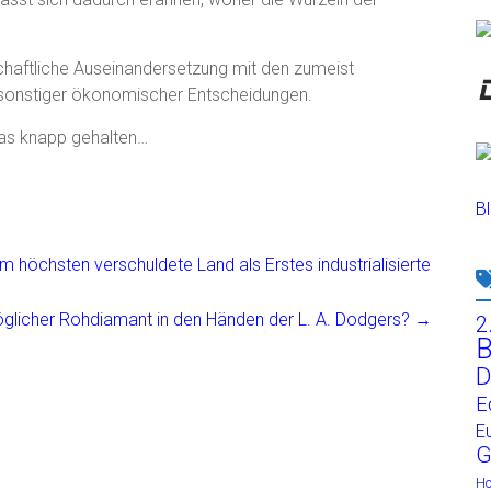
schaftliche Auseinandersetzung mit den zumeist
d sonstiger ökonomischer Entscheidungen.
as knapp gehalten…
Bl
höchsten verschuldete Land als Erstes industrialisierte
möglicher Rohdiamant in den Händen der L. A. Dodgers?
→
2
B
D
E
E
G
H