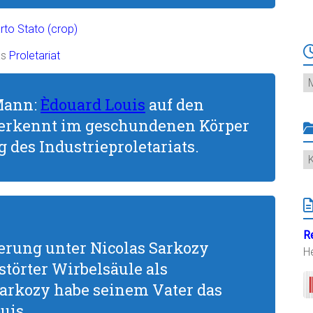
as
Proletariat
Ar
 Mann:
Èdouard Louis
auf den
r erkennt im geschundenen Körper
 des Industrieproletariats.
K
R
rung unter Nicolas Sarkozy
H
störter Wirbelsäule als
Sarkozy habe seinem Vater das
uis.