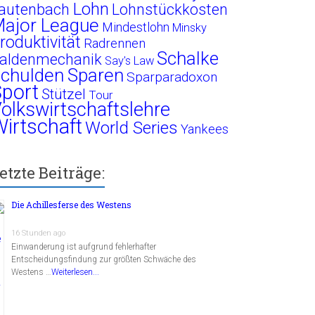
Lohn
autenbach
Lohnstückkosten
ajor League
Mindestlohn
Minsky
roduktivität
Radrennen
Schalke
aldenmechanik
Say's Law
chulden
Sparen
Sparparadoxon
port
Stützel
Tour
olkswirtschaftslehre
irtschaft
World Series
Yankees
etzte Beiträge:
Die Achillesferse des Westens
16 Stunden ago
Einwanderung ist aufgrund fehlerhafter
Entscheidungsfindung zur größten Schwäche des
Westens …
Weiterlesen...