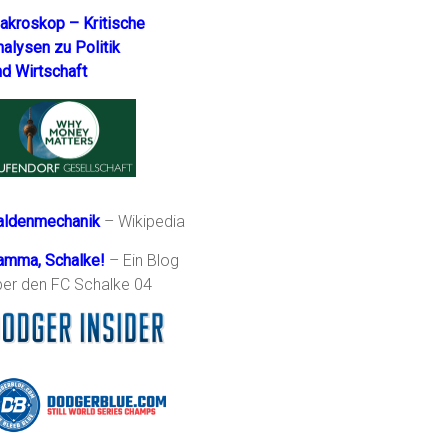
akroskop – Kritische
nalysen zu Politik
nd Wirtschaft
aldenmechanik
– Wikipedia
amma, Schalke!
– Ein Blog
ber den FC Schalke 04