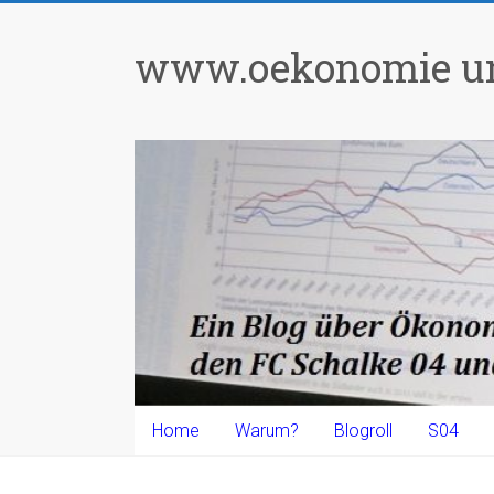
Zum
Inhalt
www.oekonomie un
springen
Home
Warum?
Blogroll
S04