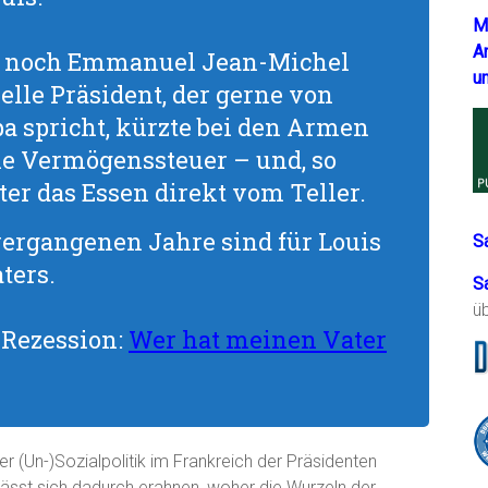
M
A
da noch Emmanuel Jean-Michel
u
elle Präsident, der gerne von
a spricht, kürzte bei den Armen
ie Vermögenssteuer – und, so
ter das Essen direkt vom Teller.
vergangenen Jahre sind für Louis
S
ters.
S
ü
 Rezession:
Wer hat meinen Vater
 (Un-)Sozialpolitik im Frankreich der Präsidenten
lässt sich dadurch erahnen, woher die Wurzeln der