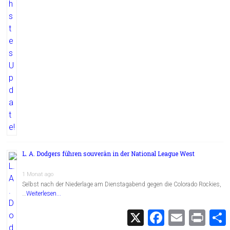
L. A. Dodgers führen souverän in der National League West
1 Monat ago
Selbst nach der Niederlage am Dienstagabend gegen die Colorado Rockies,
…
Weiterlesen...
X
F
E
P
a
m
r
c
a
i
i