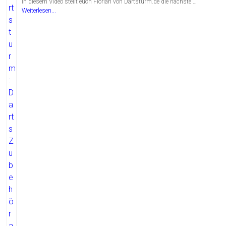
In diesem Video stellt euch Florian von Dartsturm.de die nächste …
Weiterlesen...