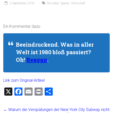
5 September, 2018
Schulden
,
Sparen
,
Wirtschaft
Ein Kommentar dazu:
Beeindruckend. Was in aller
Welt ist 1980 bloß passiert?
Oh!
Reagan
.
Link zum Original-Artikel
X
F
E
Pr
T
a
m
in
eil
ce
ai
t
e
←
Warum die Verspätungen der New York City Subway nicht