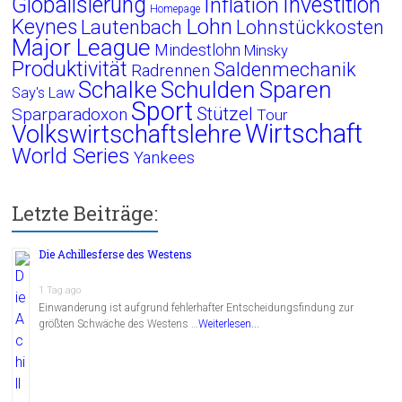
Globalisierung
Investition
Inflation
Homepage
Lohn
Keynes
Lautenbach
Lohnstückkosten
Major League
Mindestlohn
Minsky
Produktivität
Saldenmechanik
Radrennen
Schalke
Schulden
Sparen
Say's Law
Sport
Stützel
Sparparadoxon
Tour
Wirtschaft
Volkswirtschaftslehre
World Series
Yankees
Letzte Beiträge:
Die Achillesferse des Westens
1 Tag ago
Einwanderung ist aufgrund fehlerhafter Entscheidungsfindung zur
größten Schwäche des Westens …
Weiterlesen...