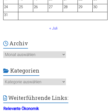
24
25
26
27
28
29
30
k
31
« Juli
Archiv
Archiv
Kategorien
Kategorien
Weiterführende Links:
Relevante Ökonomik