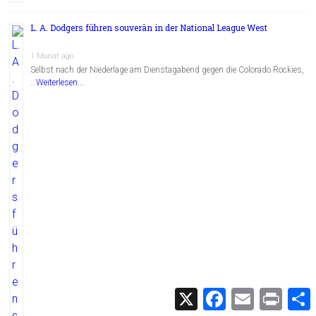
L. A. Dodgers führen souverän in der National League West
1 Monat ago
Selbst nach der Niederlage am Dienstagabend gegen die Colorado Rockies,
…
Weiterlesen...
X
F
E
P
a
m
r
c
a
i
i