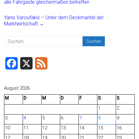
b
l
n
alle Fahrgäste gleichermaßen betreffen
o
Yanis Varoufakis – Unter dem Deckmantel der
ok
Marktwirtschaft
→
F
X
F
a
e
c
e
August 2026
M
D
M
D
F
S
S
e
d
1
2
b
3
4
5
6
7
8
9
o
10
11
12
13
14
15
16
o
17
18
19
20
21
22
23