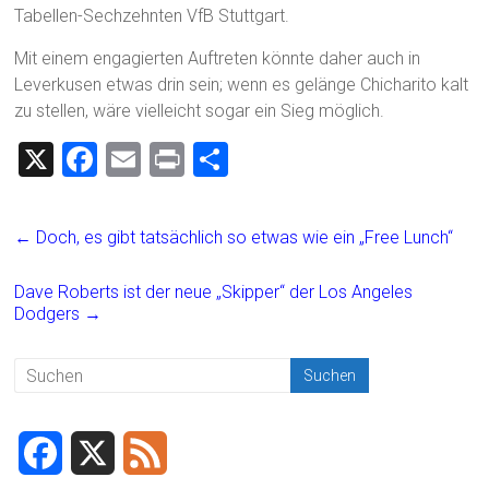
Tabellen-Sechzehnten VfB Stuttgart.
Mit einem engagierten Auftreten könnte daher auch in
Leverkusen etwas drin sein; wenn es gelänge Chicharito kalt
zu stellen, wäre vielleicht sogar ein Sieg möglich.
X
F
E
Pr
T
a
m
in
eil
ce
ai
t
e
←
Doch, es gibt tatsächlich so etwas wie ein „Free Lunch“
b
l
n
o
Dave Roberts ist der neue „Skipper“ der Los Angeles
Dodgers
→
ok
F
X
F