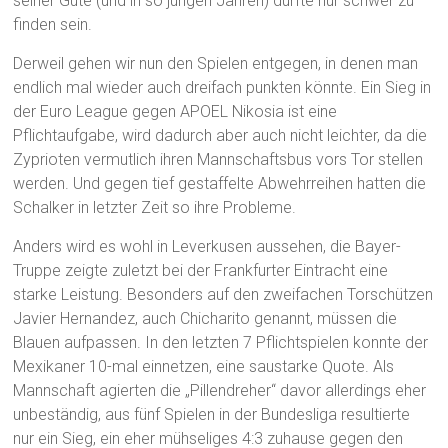
seiner Güte (und in so jungen Jahren) dürfte nur schwer zu
finden sein.
Derweil gehen wir nun den Spielen entgegen, in denen man
endlich mal wieder auch dreifach punkten könnte. Ein Sieg in
der Euro League gegen APOEL Nikosia ist eine
Pflichtaufgabe, wird dadurch aber auch nicht leichter, da die
Zyprioten vermutlich ihren Mannschaftsbus vors Tor stellen
werden. Und gegen tief gestaffelte Abwehrreihen hatten die
Schalker in letzter Zeit so ihre Probleme.
Anders wird es wohl in Leverkusen aussehen, die Bayer-
Truppe zeigte zuletzt bei der Frankfurter Eintracht eine
starke Leistung. Besonders auf den zweifachen Torschützen
Javier Hernandez, auch Chicharito genannt, müssen die
Blauen aufpassen. In den letzten 7 Pflichtspielen konnte der
Mexikaner 10-mal einnetzen, eine saustarke Quote. Als
Mannschaft agierten die „Pillendreher“ davor allerdings eher
unbeständig, aus fünf Spielen in der Bundesliga resultierte
nur ein Sieg, ein eher mühseliges 4:3 zuhause gegen den