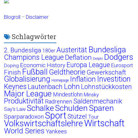
Blogroll
–
Disclaimer
Schlagwörter
Bundesliga
Austerität
2. Bundesliga
180er
Dodgers
Champions League
Deflation
Delphi
Europa League
Economic History
Eurosport
Doping
Fußball
Geldtheorie
Finish
Gewerkschaft
Globalisierung
Investition
Inflation
Homepage
Lohn
Keynes
Lautenbach
Lohnstückkosten
Major League
Mindestlohn
Minsky
Produktivität
Saldenmechanik
Radrennen
Schalke
Schulden
Sparen
Say's Law
Sport
Stützel
Sparparadoxon
Tour
Wirtschaft
Volkswirtschaftslehre
World Series
Yankees