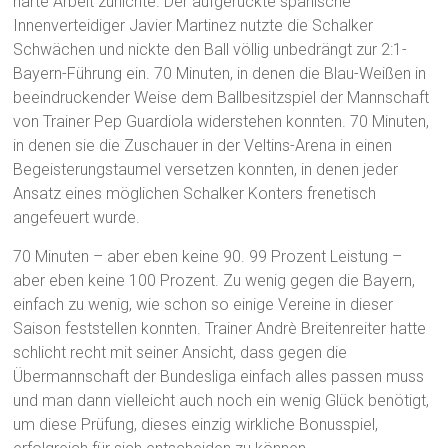
harte Arbeit zunichte. Der aufgerückte spanische
Innenverteidiger Javier Martinez nutzte die Schalker
Schwächen und nickte den Ball völlig unbedrängt zur 2:1-
Bayern-Führung ein. 70 Minuten, in denen die Blau-Weißen in
beeindruckender Weise dem Ballbesitzspiel der Mannschaft
von Trainer Pep Guardiola widerstehen konnten. 70 Minuten,
in denen sie die Zuschauer in der Veltins-Arena in einen
Begeisterungstaumel versetzen konnten, in denen jeder
Ansatz eines möglichen Schalker Konters frenetisch
angefeuert wurde.
70 Minuten – aber eben keine 90. 99 Prozent Leistung –
aber eben keine 100 Prozent. Zu wenig gegen die Bayern,
einfach zu wenig, wie schon so einige Vereine in dieser
Saison feststellen konnten. Trainer Andrè Breitenreiter hatte
schlicht recht mit seiner Ansicht, dass gegen die
Übermannschaft der Bundesliga einfach alles passen muss
und man dann vielleicht auch noch ein wenig Glück benötigt,
um diese Prüfung, dieses einzig wirkliche Bonusspiel,