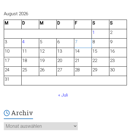
a
e
c
e
August 2026
M
D
M
D
F
S
S
e
d
1
2
b
3
4
5
6
7
8
9
o
10
11
12
13
14
15
16
o
17
18
19
20
21
22
23
24
25
26
27
28
29
30
k
31
« Juli
Archiv
Archiv