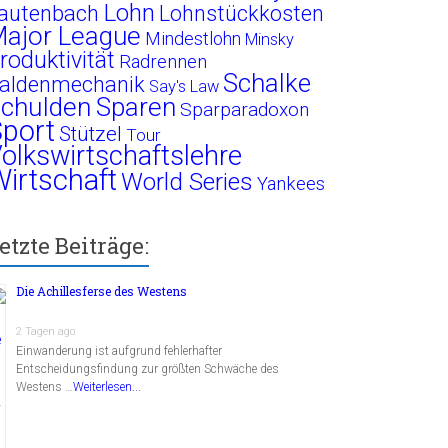
Lohn
autenbach
Lohnstückkosten
ajor League
Mindestlohn
Minsky
roduktivität
Radrennen
Schalke
aldenmechanik
Say's Law
chulden
Sparen
Sparparadoxon
port
Stützel
Tour
olkswirtschaftslehre
irtschaft
World Series
Yankees
etzte Beiträge:
Die Achillesferse des Westens
2 Tagen ago
Einwanderung ist aufgrund fehlerhafter
Entscheidungsfindung zur größten Schwäche des
Westens …
Weiterlesen...