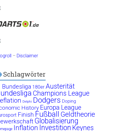
ogroll
–
Disclaimer
Schlagwörter
Austerität
. Bundesliga
180er
undesliga
Champions League
Dodgers
eflation
Doping
Delphi
Europa League
conomic History
Fußball
Geldtheorie
Finish
urosport
Globalisierung
ewerkschaft
Investition
Inflation
Keynes
omepage