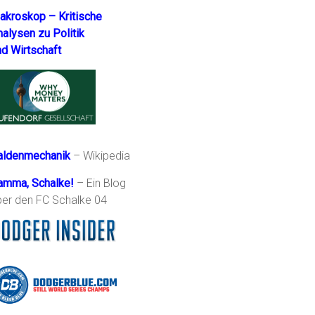
akroskop – Kritische
nalysen zu Politik
nd Wirtschaft
aldenmechanik
– Wikipedia
amma, Schalke!
– Ein Blog
ber den FC Schalke 04