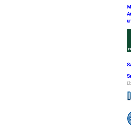
M
A
u
S
S
ü