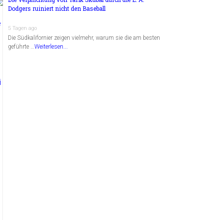
Dodgers ruiniert nicht den Baseball
5 Tagen ago
Die Südkalifornier zeigen vielmehr, warum sie die am besten
geführte …
Weiterlesen...