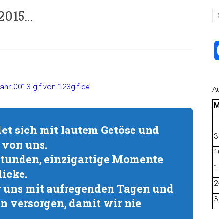
 2015…
A
det sich mit lautem Getöse und
3
 von uns.
1
tunden, einzigartige Momente
1
icke.
2
 uns mit aufregenden Tagen und
3
 versorgen, damit wir nie