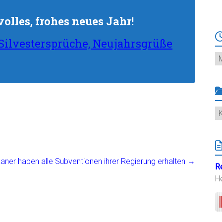
lles, frohes neues Jahr!
Silvestersprüche, Neujahrsgrüße
Ar
K
…
kaner haben alle Subventionen ihrer Regierung erhalten
→
R
H