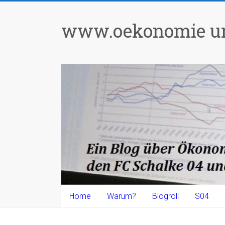
Zum
Inhalt
www.oekonomie un
springen
Home
Warum?
Blogroll
S04