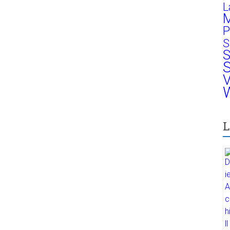
L
M
P
S
S
S
V
W
L