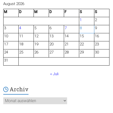
c
e
August 2026
M
D
M
D
F
S
S
e
d
1
2
b
3
4
5
6
7
8
9
o
10
11
12
13
14
15
16
o
17
18
19
20
21
22
23
24
25
26
27
28
29
30
k
31
« Juli
Archiv
Archiv