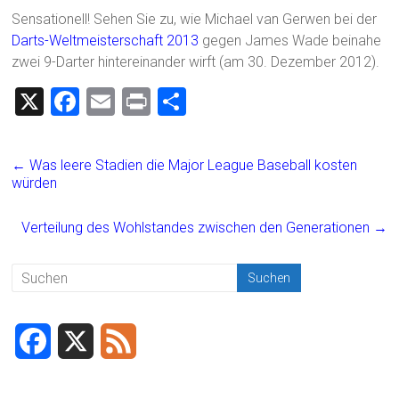
Sensationell! Sehen Sie zu, wie Michael van Gerwen bei der
Darts-Weltmeisterschaft 2013
gegen James Wade beinahe
zwei 9-Darter hintereinander wirft (am 30. Dezember 2012).
X
F
E
Pr
T
a
m
in
eil
ce
ai
t
e
←
Was leere Stadien die Major League Baseball kosten
b
l
n
würden
o
Verteilung des Wohlstandes zwischen den Generationen
→
ok
F
X
F
a
e