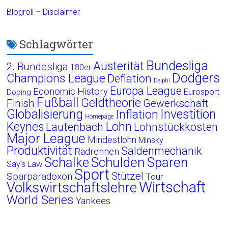
Blogroll
–
Disclaimer
Schlagwörter
Bundesliga
Austerität
2. Bundesliga
180er
Dodgers
Champions League
Deflation
Delphi
Europa League
Economic History
Eurosport
Doping
Fußball
Geldtheorie
Finish
Gewerkschaft
Globalisierung
Investition
Inflation
Homepage
Lohn
Keynes
Lautenbach
Lohnstückkosten
Major League
Mindestlohn
Minsky
Produktivität
Saldenmechanik
Radrennen
Schalke
Schulden
Sparen
Say's Law
Sport
Stützel
Sparparadoxon
Tour
Wirtschaft
Volkswirtschaftslehre
World Series
Yankees