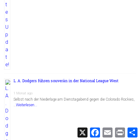
L. A. Dodgers führen souverän in der National League West
1 Monat ago
Selbst nach der Niederlage am Dienstagabend gegen die Colorado Rockies,
…
Weiterlesen...
X
F
E
P
a
m
r
c
a
i
i