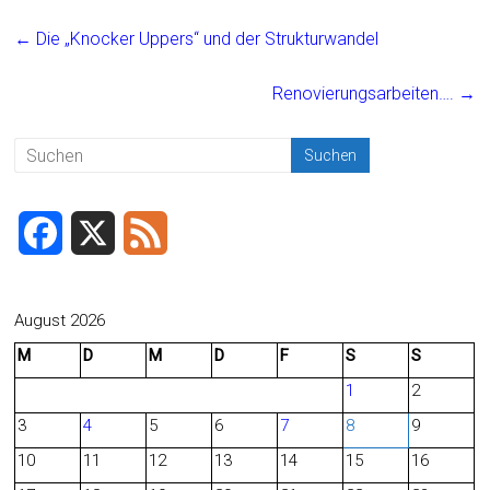
ce
ai
t
e
←
Die „Knocker Uppers“ und der Strukturwandel
b
l
n
o
Renovierungsarbeiten….
→
ok
F
X
F
a
e
c
e
August 2026
M
D
M
D
F
S
S
e
d
1
2
b
3
4
5
6
7
8
9
o
10
11
12
13
14
15
16