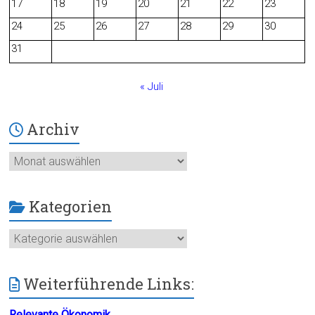
o
17
18
19
20
21
22
23
24
25
26
27
28
29
30
k
31
« Juli
Archiv
Archiv
Kategorien
Kategorien
Weiterführende Links:
Relevante Ökonomik