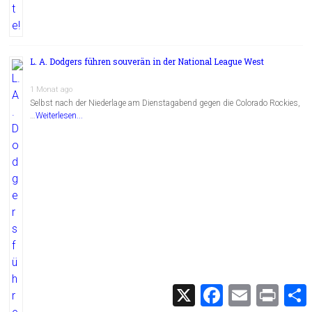
L. A. Dodgers führen souverän in der National League West
1 Monat ago
Selbst nach der Niederlage am Dienstagabend gegen die Colorado Rockies,
…
Weiterlesen...
X
F
E
P
a
m
r
c
a
i
i