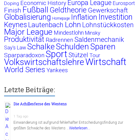
Europa League
Economic History
Eurosport
Doping
Fußball
Geldtheorie
Finish
Gewerkschaft
Globalisierung
Investition
Inflation
Homepage
Lohn
Keynes
Lautenbach
Lohnstückkosten
Major League
Mindestlohn
Minsky
Produktivität
Saldenmechanik
Radrennen
Schalke
Schulden
Sparen
Say's Law
Sport
Stützel
Sparparadoxon
Tour
Wirtschaft
Volkswirtschaftslehre
World Series
Yankees
Letzte Beiträge:
Die Achillesferse des Westens
1 Tag ago
Einwanderung ist aufgrund fehlerhafter Entscheidungsfindung zur
größten Schwäche des Westens …
Weiterlesen...