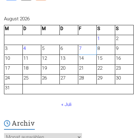
a
e
c
e
August 2026
M
D
M
D
F
S
S
e
d
1
2
b
3
4
5
6
7
8
9
o
10
11
12
13
14
15
16
o
17
18
19
20
21
22
23
24
25
26
27
28
29
30
k
31
« Juli
Archiv
Archiv