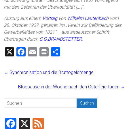
Aufschwung führte – beschäftigte sich 1937 vorwiegend
mit den Gefahren der Überliquidität [… ]“.
Auszug aus einem
Vortrag
von
Wilhelm Lautenbach
vom
28. Oktober 1937, gehalten im „Verein zur Beförderung des
Gewerbefleißes von 1821“ – aus altdeutscher Schrift
übertragen durch
C.G.BRANDSTETTER
.
X
F
E
Pr
T
a
m
in
eil
ce
ai
t
e
←
Synchronisation und die Bruttogeldmenge
b
l
n
o
Blogpause in der Woche nach den Osterfeiertagen
→
ok
F
X
F