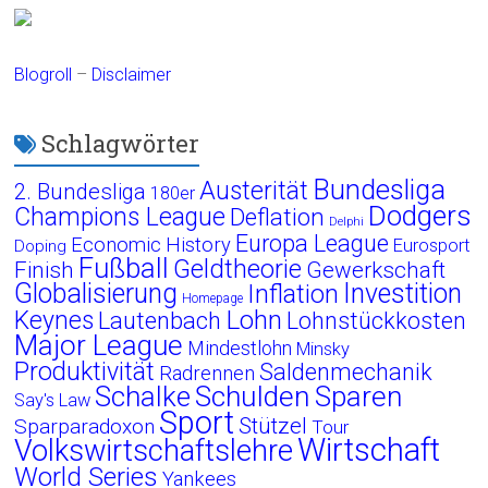
Blogroll
–
Disclaimer
Schlagwörter
Bundesliga
Austerität
2. Bundesliga
180er
Dodgers
Champions League
Deflation
Delphi
Europa League
Economic History
Eurosport
Doping
Fußball
Geldtheorie
Finish
Gewerkschaft
Globalisierung
Investition
Inflation
Homepage
Lohn
Keynes
Lautenbach
Lohnstückkosten
Major League
Mindestlohn
Minsky
Produktivität
Saldenmechanik
Radrennen
Schalke
Schulden
Sparen
Say's Law
Sport
Stützel
Sparparadoxon
Tour
Wirtschaft
Volkswirtschaftslehre
World Series
Yankees