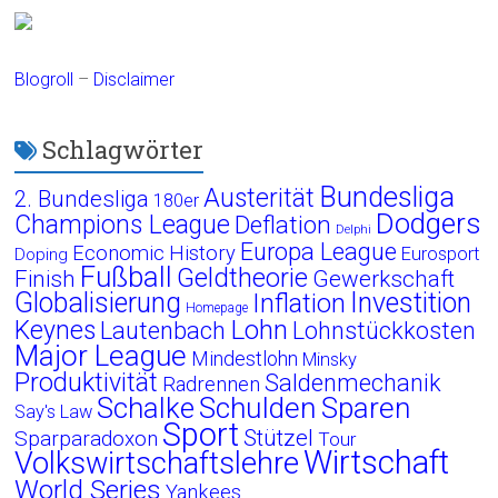
Blogroll
–
Disclaimer
Schlagwörter
Bundesliga
Austerität
2. Bundesliga
180er
Dodgers
Champions League
Deflation
Delphi
Europa League
Economic History
Eurosport
Doping
Fußball
Geldtheorie
Finish
Gewerkschaft
Globalisierung
Investition
Inflation
Homepage
Lohn
Keynes
Lautenbach
Lohnstückkosten
Major League
Mindestlohn
Minsky
Produktivität
Saldenmechanik
Radrennen
Schalke
Schulden
Sparen
Say's Law
Sport
Stützel
Sparparadoxon
Tour
Wirtschaft
Volkswirtschaftslehre
World Series
Yankees