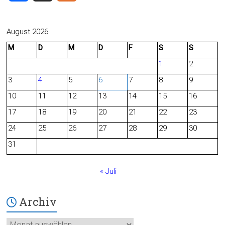
a
e
c
e
August 2026
M
D
M
D
F
S
S
e
d
1
2
b
3
4
5
6
7
8
9
o
10
11
12
13
14
15
16
o
17
18
19
20
21
22
23
24
25
26
27
28
29
30
k
31
« Juli
Archiv
Archiv