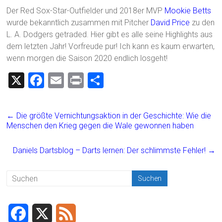
Der Red Sox-Star-Outfielder und 2018er MVP
Mookie Betts
wurde bekanntlich zusammen mit Pitcher
David Price
zu den
L. A. Dodgers getraded. Hier gibt es alle seine Highlights aus
dem letzten Jahr! Vorfreude pur! Ich kann es kaum erwarten,
wenn morgen die Saison 2020 endlich losgeht!
X
F
E
Pr
T
a
m
in
eil
ce
ai
t
e
←
Die größte Vernichtungsaktion in der Geschichte: Wie die
b
l
n
Menschen den Krieg gegen die Wale gewonnen haben
o
Daniels Dartsblog – Darts lernen: Der schlimmste Fehler!
→
ok
F
X
F