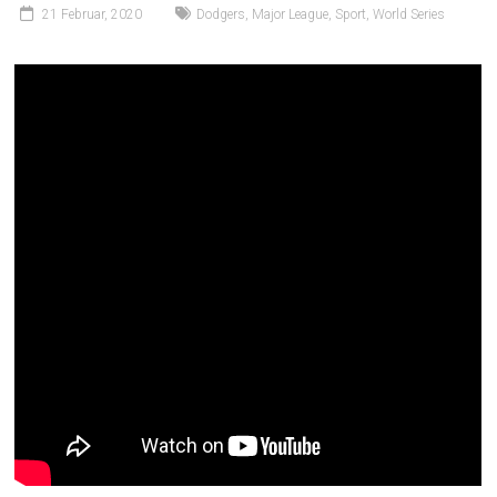
21 Februar, 2020
Dodgers
,
Major League
,
Sport
,
World Series