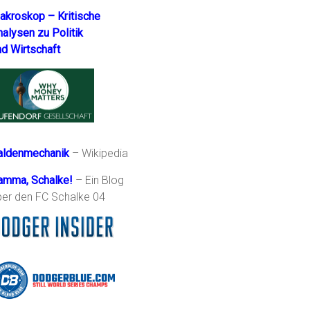
akroskop – Kritische
nalysen zu Politik
nd Wirtschaft
aldenmechanik
– Wikipedia
amma, Schalke!
– Ein Blog
ber den FC Schalke 04