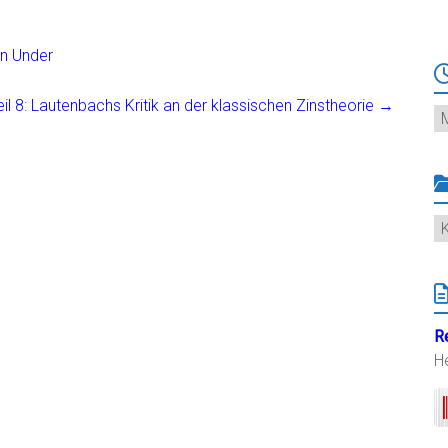
wn Under
eil 8: Lautenbachs Kritik an der klassischen Zinstheorie
→
Ar
K
R
H