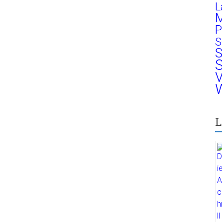
L
M
P
S
S
S
V
W
L