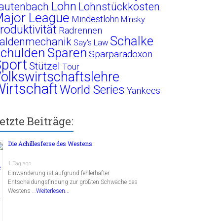
Lohn
autenbach
Lohnstückkosten
ajor League
Mindestlohn
Minsky
roduktivität
Radrennen
Schalke
aldenmechanik
Say's Law
chulden
Sparen
Sparparadoxon
port
Stützel
Tour
olkswirtschaftslehre
irtschaft
World Series
Yankees
etzte Beiträge:
Die Achillesferse des Westens
1 Tag ago
Einwanderung ist aufgrund fehlerhafter
Entscheidungsfindung zur größten Schwäche des
Westens …
Weiterlesen...