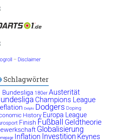
ogroll
–
Disclaimer
Schlagwörter
Austerität
. Bundesliga
180er
undesliga
Champions League
Dodgers
eflation
Doping
Delphi
Europa League
conomic History
Fußball
Geldtheorie
Finish
urosport
Globalisierung
ewerkschaft
Investition
Inflation
Keynes
omepage