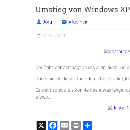
Umstieg von Windows XP
Jörg
Allgemein
27 März, 2014
Der Zahn der Zeit nagt an uns allen, auch un
Daher bin ich dieser Tage damit beschäftigt,
Es sieht so aus, als könnte das etwas länger 
etwas…
X
F
E
Pr
T