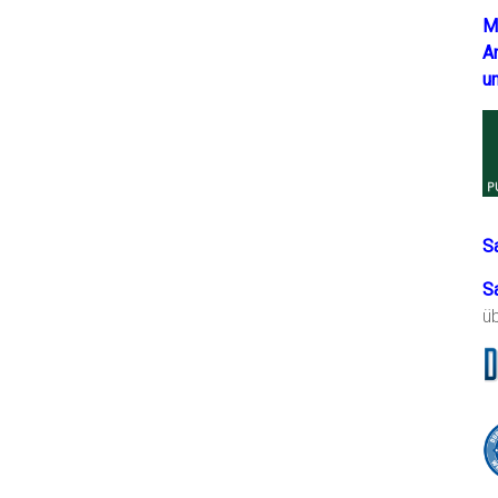
M
A
u
S
S
ü