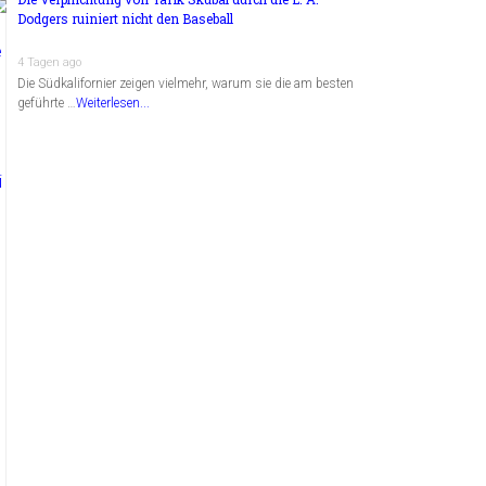
Dodgers ruiniert nicht den Baseball
4 Tagen ago
Die Südkalifornier zeigen vielmehr, warum sie die am besten
geführte …
Weiterlesen...