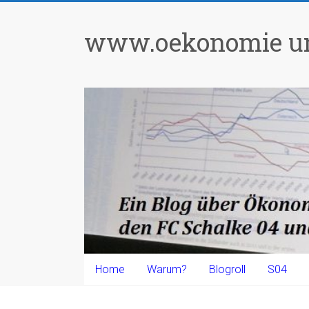
Zum
Inhalt
www.oekonomie un
springen
Home
Warum?
Blogroll
S04