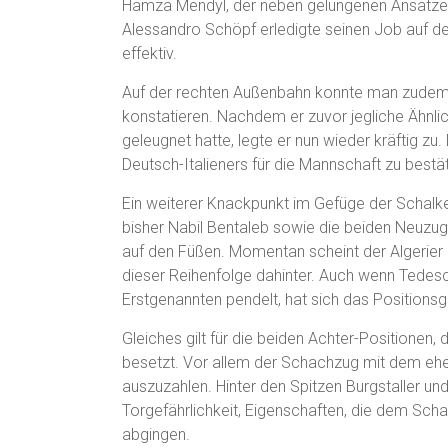
Hamza Mendyl, der neben gelungenen Ansätzen 
Alessandro Schöpf erledigte seinen Job auf der 
effektiv.
Auf der rechten Außenbahn konnte man zudem e
konstatieren. Nachdem er zuvor jegliche Ähnlic
geleugnet hatte, legte er nun wieder kräftig zu
Deutsch-Italieners für die Mannschaft zu bestä
Ein weiterer Knackpunkt im Gefüge der Schalker
bisher Nabil Bentaleb sowie die beiden Neuzu
auf den Füßen. Momentan scheint der Algerier 
dieser Reihenfolge dahinter. Auch wenn Tedesc
Erstgenannten pendelt, hat sich das Positionsg
Gleiches gilt für die beiden Achter-Positionen,
besetzt. Vor allem der Schachzug mit dem ehe
auszuzahlen. Hinter den Spitzen Burgstaller und
Torgefährlichkeit, Eigenschaften, die dem Scha
abgingen.