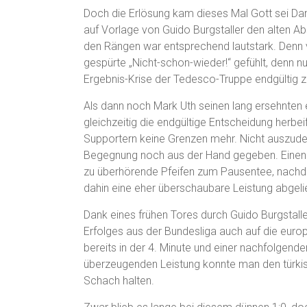
Doch die Erlösung kam dieses Mal Gott sei D
auf Vorlage von Guido Burgstaller den alten Ab
den Rängen war entsprechend lautstark. Denn vi
gespürte „Nicht-schon-wieder!“ gefühlt, denn n
Ergebnis-Krise der Tedesco-Truppe endgültig 
Als dann noch Mark Uth seinen lang ersehnten e
gleichzeitig die endgültige Entscheidung herbei
Supportern keine Grenzen mehr. Nicht auszude
Begegnung noch aus der Hand gegeben. Einen
zu überhörende Pfeifen zum Pausentee, nachd
dahin eine eher überschaubare Leistung abgelie
Dank eines frühen Tores durch Guido Burgstal
Erfolges aus der Bundesliga auch auf die eur
bereits in der 4. Minute und einer nachfolgend
überzeugenden Leistung konnte man den türkis
Schach halten.