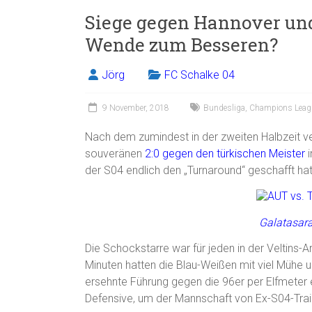
Siege gegen Hannover und
Wende zum Besseren?
Jörg
FC Schalke 04
9 November, 2018
Bundesliga
,
Champions Leag
Nach dem zumindest in der zweiten Halbzeit v
souveränen
2:0 gegen den türkischen Meister
i
der S04 endlich den „Turnaround“ geschafft hat
Galatasar
Die Schockstarre war für jeden in der Veltins-
Minuten hatten die Blau-Weißen mit viel Mühe u
ersehnte Führung gegen die 96er per Elfmeter erz
Defensive, um der Mannschaft von Ex-S04-Train