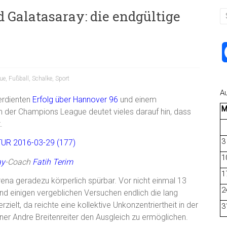
 Galatasaray: die endgültige
ue
,
Fußball
,
Schalke
,
Sport
A
erdienten
Erfolg über Hannover 96
und einem
n der Champions League deutet vieles darauf hin, dass
.
3
1
ay
-Coach
Fatih Terim
1
Arena geradezu körperlich spürbar. Vor nicht einmal 13
2
nd einigen vergeblichen Versuchen endlich die lang
ielt, da reichte eine kollektive Unkonzentriertheit in der
3
er Andre Breitenreiter den Ausgleich zu ermöglichen.