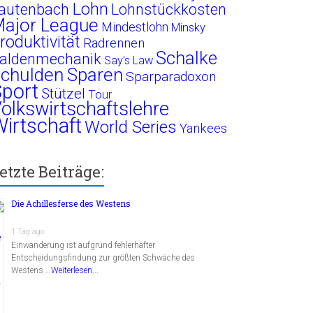
Lohn
autenbach
Lohnstückkosten
ajor League
Mindestlohn
Minsky
roduktivität
Radrennen
Schalke
aldenmechanik
Say's Law
chulden
Sparen
Sparparadoxon
port
Stützel
Tour
olkswirtschaftslehre
irtschaft
World Series
Yankees
etzte Beiträge:
Die Achillesferse des Westens
1 Tag ago
Einwanderung ist aufgrund fehlerhafter
Entscheidungsfindung zur größten Schwäche des
Westens …
Weiterlesen...