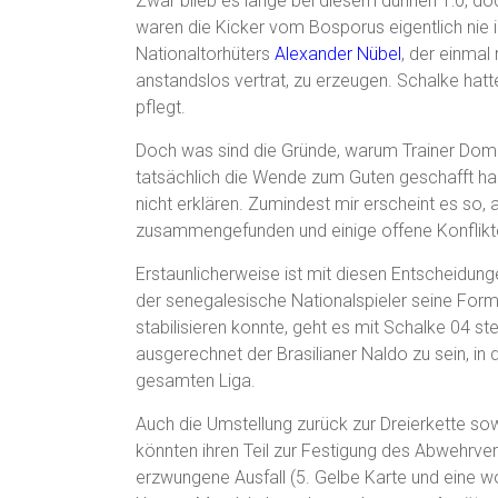
Zwar blieb es lange bei diesem dünnen 1:0, doc
waren die Kicker vom Bosporus eigentlich nie 
Nationaltorhüters
Alexander Nübel
, der einma
anstandslos vertrat, zu erzeugen. Schalke hatt
pflegt.
Doch was sind die Gründe, warum Trainer Dom
tatsächlich die Wende zum Guten geschafft hab
nicht erklären. Zumindest mir erscheint es so, 
zusammengefunden und einige offene Konflikte
Erstaunlicherweise ist mit diesen Entscheidun
der senegalesische Nationalspieler seine For
stabilisieren konnte, geht es mit Schalke 04 st
ausgerechnet der Brasilianer Naldo zu sein, in
gesamten Liga.
Auch die Umstellung zurück zur Dreierkette s
könnten ihren Teil zur Festigung des Abwehrv
erzwungene Ausfall (5. Gelbe Karte und eine w