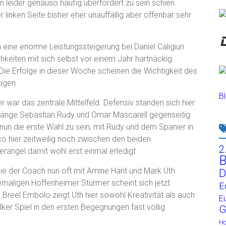
leider genauso häufig überfordert zu sein schien.
linken Seite bisher eher unauffällig aber offenbar sehr
ine enorme Leistungssteigerung bei Daniel Caligiuri
hkeiten mit sich selbst vor einem Jahr hartnäckig
. Die Erfolge in dieser Woche scheinen die Wichtigkeit des
tigen.
Bl
 war das zentrale Mittelfeld. Defensiv standen sich hier
gänge Sebastian Rudy und Omar Mascarell gegenseitig
nun die erste Wahl zu sein, mit Rudy und dem Spanier in
o hier zeitweilig noch zwischen den beiden
2
erangel damit wohl erst einmal erledigt.
B
 die der Coach nun oft mit Amine Harit und Mark Uth
D
maligen Hoffenheimer Stürmer scheint sich jetzt
E
 Breel Embolo zeigt Uth hier sowohl Kreativität als auch
E
lker Spiel in den ersten Begegnungen fast völlig
G
H