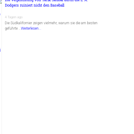
Dodgers ruiniert nicht den Baseball
4 Tagen ago
Die Südkalifornier zeigen vielmehr, warum sie die am besten
geführte …
Weiterlesen...