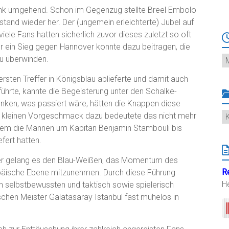
ank umgehend. Schon im Gegenzug stellte Breel Embolo
stand wieder her. Der (ungemein erleichterte) Jubel auf
ele Fans hatten sicherlich zuvor dieses zuletzt so oft
ur ein Sieg gegen Hannover konnte dazu beitragen, die
Ar
zu überwinden.
rsten Treffer in Königsblau ablieferte und damit auch
führte, kannte die Begeisterung unter den Schalke-
nken, was passiert wäre, hätten die Knappen diese
K
 kleinen Vorgeschmack dazu bedeutete das nicht mehr
em die Mannen um Kapitän Benjamin Stambouli bis
fert hatten.
ler gelang es den Blau-Weißen, das Momentum des
R
opäische Ebene mitzunehmen. Durch diese Führung
H
en selbstbewussten und taktisch sowie spielerisch
chen Meister Galatasaray Istanbul fast mühelos in