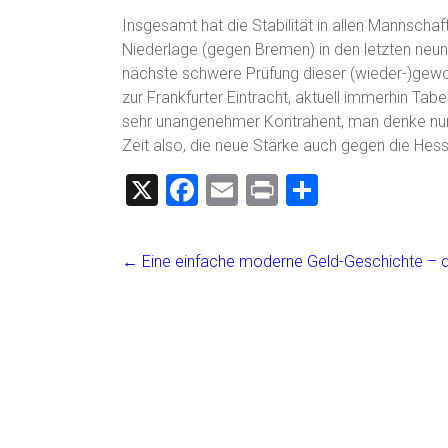
Insgesamt hat die Stabilität in allen Mannschaf
Niederlage (gegen Bremen) in den letzten neun 
nächste schwere Prüfung dieser (wieder-)gewo
zur Frankfurter Eintracht, aktuell immerhin Tabe
sehr unangenehmer Kontrahent, man denke nur
Zeit also, die neue Stärke auch gegen die Hess
X
F
E
Pr
T
a
m
in
eil
ce
ai
t
e
←
Eine einfache moderne Geld-Geschichte – di
b
l
n
o
ok