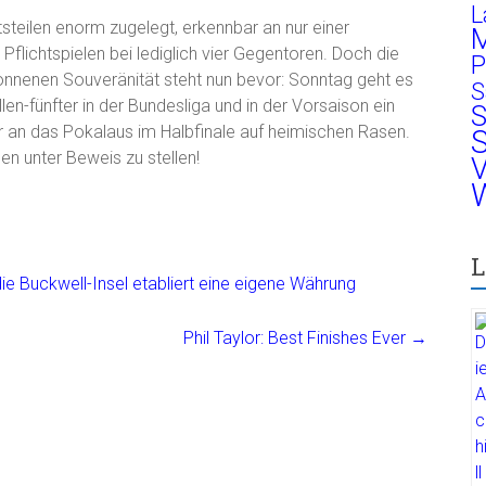
L
tsteilen enorm zugelegt, erkennbar an nur einer
M
Pflichtspielen bei lediglich vier Gegentoren. Doch die
P
nnenen Souveränität steht nun bevor: Sonntag geht es
S
llen-fünfter in der Bundesliga und in der Vorsaison ein
S
 an das Pokalaus im Halbfinale auf heimischen Rasen.
S
en unter Beweis zu stellen!
V
W
L
e Buckwell-Insel etabliert eine eigene Währung
Phil Taylor: Best Finishes Ever
→