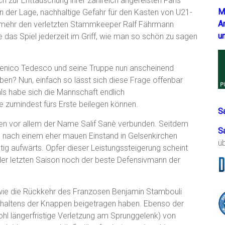
h zur Enttäuschung ihrer zahlreich angereisten Fans
M
in der Lage, nachhaltige Gefahr für den Kasten von U21-
A
l mehr den verletzten Stammkeeper Ralf Fährmann
u
e das Spiel jederzeit im Griff, wie man so schön zu sagen
enico Tedesco und seine Truppe nun anscheinend
en? Nun, einfach so lässt sich diese Frage offenbar
als habe sich die Mannschaft endlich
 zumindest fürs Erste beilegen können.
S
gen vor allem der Name Salif Sanè verbunden. Seitdem
S
m nach einem eher mauen Einstand in Gelsenkirchen
ü
etig aufwärts. Opfer dieser Leistungssteigerung scheint
 der letzten Saison noch der beste Defensivmann der
owie die Rückkehr des Franzosen Benjamin Stambouli
erhaltens der Knappen beigetragen haben. Ebenso der
ohl längerfristige Verletzung am Sprunggelenk) von