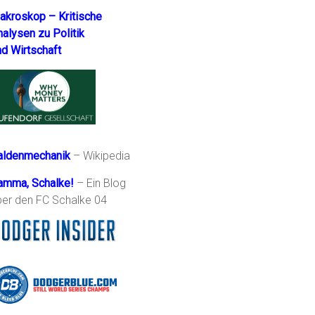
akroskop – Kritische
nalysen zu Politik
nd Wirtschaft
aldenmechanik
– Wikipedia
amma, Schalke!
– Ein Blog
ber den FC Schalke 04