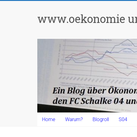
Zum
Inhalt
www.oekonomie un
springen
Home
Warum?
Blogroll
S04