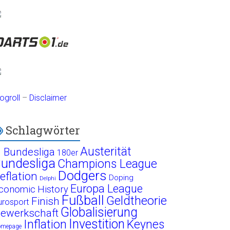
ogroll
–
Disclaimer
Schlagwörter
Austerität
. Bundesliga
180er
undesliga
Champions League
Dodgers
eflation
Doping
Delphi
Europa League
conomic History
Fußball
Geldtheorie
Finish
urosport
Globalisierung
ewerkschaft
Investition
Inflation
Keynes
omepage