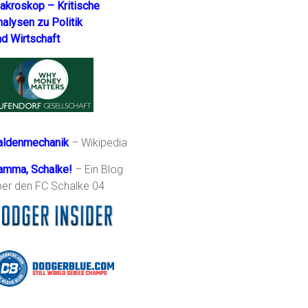
akroskop – Kritische
nalysen zu Politik
nd Wirtschaft
aldenmechanik
– Wikipedia
amma, Schalke!
– Ein Blog
ber den FC Schalke 04