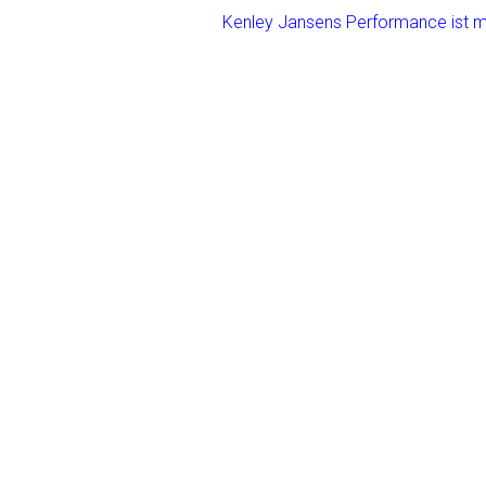
o
Kenley Jansens Performance ist mo
ok