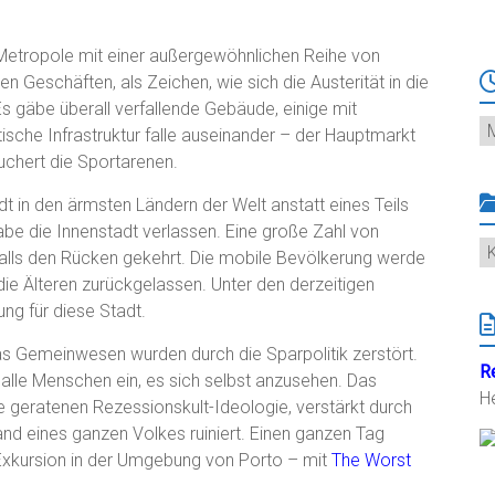
 Metropole mit einer außergewöhnlichen Reihe von
Geschäften, als Zeichen, wie sich die Austerität in die
s gäbe überall verfallende Gebäude, einige mit
Ar
tische Infrastruktur falle auseinander – der Hauptmarkt
uchert die Sportarenen.
tadt in den ärmsten Ländern der Welt anstatt eines Teils
abe die Innenstadt verlassen. Eine große Zahl von
K
lls den Rücken gekehrt. Die mobile Bevölkerung werde
ie Älteren zurückgelassen. Unter den derzeitigen
ung für diese Stadt.
das Gemeinwesen wurden durch die Sparpolitik zerstört.
R
 alle Menschen ein, es sich selbst anzusehen. Das
H
e geratenen Rezessionskult-Ideologie, verstärkt durch
d eines ganzen Volkes ruiniert. Einen ganzen Tag
en Exkursion in der Umgebung von Porto – mit
The Worst