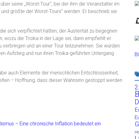
 über seine „Worst-Tour“, bei der ihm die Veranstalter im
 und größte der Worst-Tours“ werden. Er beschrieb sie
ie sich verpflichtet hätten, der Austerität zu begegnen
 wozu die Troika in der Lage sei, dann empfiehlt er
zu verbringen und an einer Tour teilzunehmen. Sie würden
en Aufstieg und nun ihren Troika-geführten Untergang
Bl
 gäbe auch Elemente der menschlichen Entschlossenheit,
hielten – Hoffnung, dass dieser Wahnsinn gestoppt werden
2
B
D
E
E
G
lismus – Eine chronische Inflation bedeutet ein
H
L