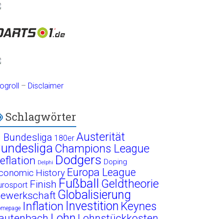
ogroll
–
Disclaimer
Schlagwörter
Austerität
. Bundesliga
180er
undesliga
Champions League
Dodgers
eflation
Doping
Delphi
Europa League
conomic History
Fußball
Geldtheorie
Finish
urosport
Globalisierung
ewerkschaft
Investition
Inflation
Keynes
omepage
Lohn
autenbach
Lohnstückkosten