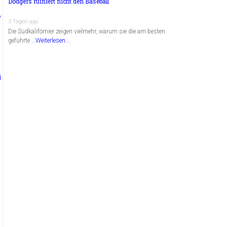
Dodgers ruiniert nicht den Baseball
3 Tagen ago
Die Südkalifornier zeigen vielmehr, warum sie die am besten
geführte …
Weiterlesen...