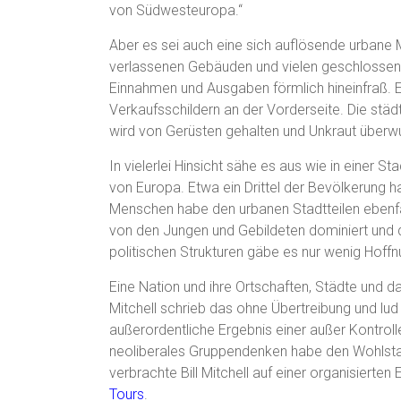
von Südwesteuropa.“
Aber es sei auch eine sich auflösende urbane
verlassenen Gebäuden und vielen geschlossenen 
Einnahmen und Ausgaben förmlich hineinfraß. E
Verkaufsschildern an der Vorderseite. Die städ
wird von Gerüsten gehalten und Unkraut überw
In vielerlei Hinsicht sähe es aus wie in einer S
von Europa. Etwa ein Drittel der Bevölkerung h
Menschen habe den urbanen Stadtteilen ebenfa
von den Jungen und Gebildeten dominiert und d
politischen Strukturen gäbe es nur wenig Hoffn
Eine Nation und ihre Ortschaften, Städte und 
Mitchell schrieb das ohne Übertreibung und lud
außerordentliche Ergebnis einer außer Kontroll
neoliberales Gruppendenken habe den Wohlstan
verbrachte Bill Mitchell auf einer organisiert
Tours
.