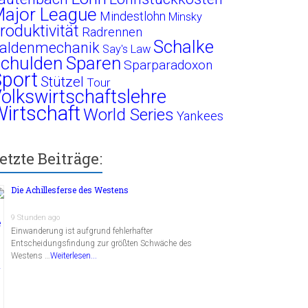
ajor League
Mindestlohn
Minsky
roduktivität
Radrennen
Schalke
aldenmechanik
Say's Law
chulden
Sparen
Sparparadoxon
port
Stützel
Tour
olkswirtschaftslehre
irtschaft
World Series
Yankees
etzte Beiträge:
Die Achillesferse des Westens
9 Stunden ago
Einwanderung ist aufgrund fehlerhafter
Entscheidungsfindung zur größten Schwäche des
Westens …
Weiterlesen...