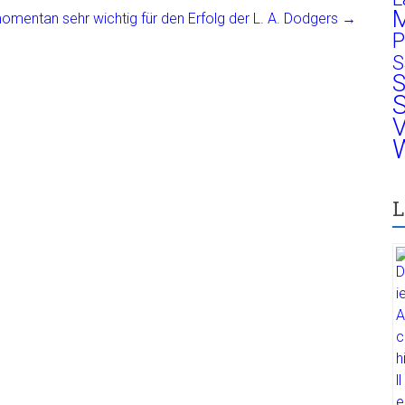
M
mentan sehr wichtig für den Erfolg der L. A. Dodgers
→
P
S
S
S
V
W
L