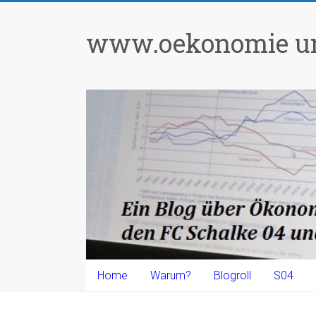
Zum
Inhalt
www.oekonomie un
springen
Home
Warum?
Blogroll
S04