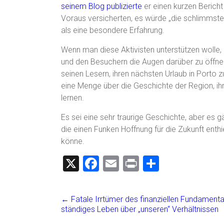
seinem Blog publizierte
er einen kurzen Bericht
Voraus versicherten, es würde „die schlimmste
als eine besondere Erfahrung.
Wenn man diese Aktivisten unterstützen wolle, d
und den Besuchern die Augen darüber zu öffnen,
seinen Lesern, ihren nächsten Urlaub in Porto 
eine Menge über die Geschichte der Region, ihr
lernen.
Es sei eine sehr traurige Geschichte, aber es
die einen Funken Hoffnung für die Zukunft ent
könne.
X
F
E
Pr
T
a
m
in
eil
ce
ai
t
e
←
Fatale Irrtümer des finanziellen Fundamenta
b
l
n
ständiges Leben über „unseren“ Verhältnissen