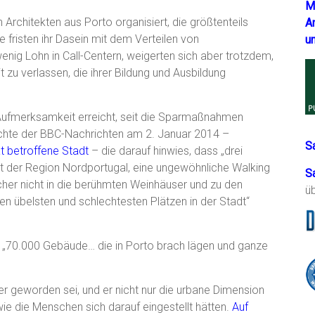
M
Architekten aus Porto organisiert, die größtenteils
A
fristen ihr Dasein mit dem Verteilen von
u
nig Lohn in Call-Centern, weigerten sich aber trotzdem,
t zu verlassen, die ihrer Bildung und Ausbildung
 Aufmerksamkeit erreicht, seit die Sparmaßnahmen
ichte der BBC-Nachrichten am 2. Januar 2014 –
S
t betroffene Stadt
– die darauf hinwies, dass „drei
adt der Region Nordportugal, eine ungewöhnliche Walking
S
cher nicht in die berühmten Weinhäuser und zu den
ü
en übelsten und schlechtesten Plätzen in der Stadt“
s „70.000 Gebäude… die in Porto brach lägen und ganze
mer geworden sei, und er nicht nur die urbane Dimension
wie die Menschen sich darauf eingestellt hätten.
Auf