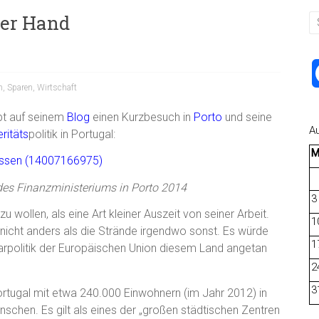
ter Hand
n
,
Sparen
,
Wirtschaft
bt auf seinem
Blog
einen Kurzbesuch in
Porto
und seine
A
ritäts
politik in Portugal:
des Finanzministeriums in Porto 2014
3
 wollen, als eine Art kleiner Auszeit von seiner Arbeit.
1
 nicht anders als die Strände irgendwo sonst. Es würde
1
arpolitik der Europäischen Union diesem Land angetan
2
3
Portugal mit etwa 240.000 Einwohnern (im Jahr 2012) in
nschen. Es gilt als eines der „großen städtischen Zentren