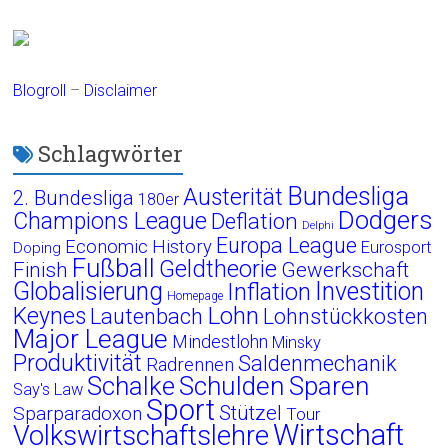
Blogroll
–
Disclaimer
Schlagwörter
Bundesliga
Austerität
2. Bundesliga
180er
Dodgers
Champions League
Deflation
Delphi
Europa League
Economic History
Eurosport
Doping
Fußball
Geldtheorie
Finish
Gewerkschaft
Globalisierung
Investition
Inflation
Homepage
Lohn
Keynes
Lautenbach
Lohnstückkosten
Major League
Mindestlohn
Minsky
Produktivität
Saldenmechanik
Radrennen
Schalke
Schulden
Sparen
Say's Law
Sport
Stützel
Sparparadoxon
Tour
Wirtschaft
Volkswirtschaftslehre