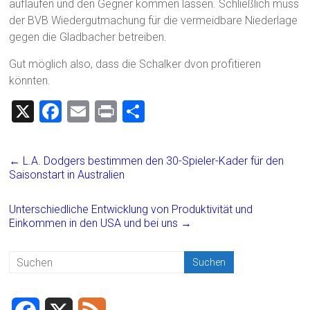
auflaufen und den Gegner kommen lassen. Schließlich muss
der BVB Wiedergutmachung für die vermeidbare Niederlage
gegen die Gladbacher betreiben.
Gut möglich also, dass die Schalker dvon profitieren
könnten.
X
F
E
Pr
T
a
m
in
eil
ce
ai
t
e
←
L.A. Dodgers bestimmen den 30-Spieler-Kader für den
b
l
n
Saisonstart in Australien
o
Unterschiedliche Entwicklung von Produktivität und
ok
Einkommen in den USA und bei uns
→