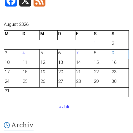
F
X
F
a
e
c
e
August 2026
M
D
M
D
F
S
S
e
d
1
2
b
3
4
5
6
7
8
9
o
10
11
12
13
14
15
16
o
17
18
19
20
21
22
23
24
25
26
27
28
29
30
k
31
« Juli
Archiv