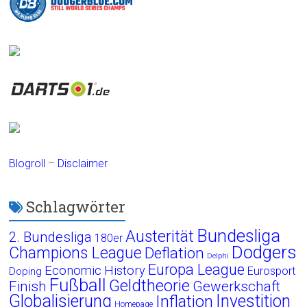
Blogroll
–
Disclaimer
Schlagwörter
Bundesliga
Austerität
2. Bundesliga
180er
Dodgers
Champions League
Deflation
Delphi
Europa League
Economic History
Eurosport
Doping
Fußball
Geldtheorie
Finish
Gewerkschaft
Globalisierung
Investition
Inflation
Homepage