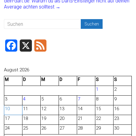
dein-dart.de: Warum du als Darts-Einsteiger nicht auf deinen
ok
Average achten solltest
→
F
X
F
a
e
c
e
August 2026
M
D
M
D
F
S
S
e
d
1
2
b
3
4
5
6
7
8
9
o
10
11
12
13
14
15
16
o
17
18
19
20
21
22
23
24
25
26
27
28
29
30
k