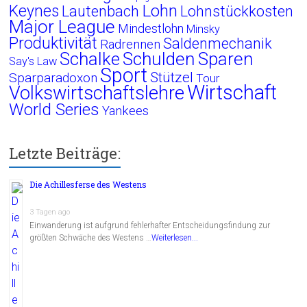
Lohn
Keynes
Lautenbach
Lohnstückkosten
Major League
Mindestlohn
Minsky
Produktivität
Saldenmechanik
Radrennen
Schalke
Schulden
Sparen
Say's Law
Sport
Stützel
Sparparadoxon
Tour
Wirtschaft
Volkswirtschaftslehre
World Series
Yankees
Letzte Beiträge:
Die Achillesferse des Westens
3 Tagen ago
Einwanderung ist aufgrund fehlerhafter Entscheidungsfindung zur
größten Schwäche des Westens …
Weiterlesen...