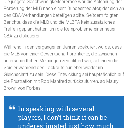
Die jüngste Geschwindigkeitsbremse war die Ablehnung der
Forderung der MLB nach einem Bundesmediator, der sich an
den CBA-Verhandlungen beteiligen sollte. Seitdem folgten
Berichte, dass die MLB und die MLBPA kein zusätzliches
Treffen geplant hatten, um die Kernprobleme einer neuen
CBA zu diskutieren.
Während in den vergangenen Jahren spekuliert wurde, dass
die MLB von einer Gewerkschaft profitierte, die zwischen
unterschiedlichen Meinungen zersplittert war, scheinen die
Spieler während des Lockouts nun eher wieder im
Gleichschritt zu sein. Diese Entwicklung sei hauptsächlich auf
die Frustration mit Rob Manfred zurückzuführen, so Maury
Brown von Forbes:
In speaking with several
players, I don’t think it can be
underestimated just how much