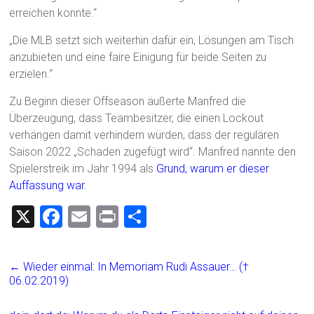
erreichen konnte.“
„Die MLB setzt sich weiterhin dafür ein, Lösungen am Tisch
anzubieten und eine faire Einigung für beide Seiten zu
erzielen.“
Zu Beginn dieser Offseason äußerte Manfred die
Überzeugung, dass Teambesitzer, die einen Lockout
verhängen damit verhindern würden, dass der regulären
Saison 2022 „Schaden zugefügt wird“. Manfred nannte den
Spielerstreik im Jahr 1994 als
Grund, warum er dieser
Auffassung war
.
X
F
E
Pr
T
a
m
in
eil
ce
ai
t
e
←
Wieder einmal: In Memoriam Rudi Assauer… (†
b
l
n
06.02.2019)
o