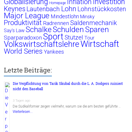
Globalisierung
Investition
Inflation
Homepage
Lohn
Keynes
Lautenbach
Lohnstückkosten
Major League
Mindestlohn
Minsky
Produktivität
Saldenmechanik
Radrennen
Schalke
Schulden
Sparen
Say's Law
Sport
Stützel
Sparparadoxon
Tour
Wirtschaft
Volkswirtschaftslehre
World Series
Yankees
Letzte Beiträge:
Die Verpflichtung von Tarik Skubal durch die L. A. Dodgers ruiniert
nicht den Baseball
3 Tagen ago
Die Südkalifornier zeigen vielmehr, warum sie die am besten geführte …
Weiterlesen...