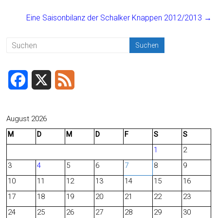
o
Eine Saisonbilanz der Schalker Knappen 2012/2013
→
ok
F
X
F
a
e
c
e
August 2026
M
D
M
D
F
S
S
e
d
1
2
b
3
4
5
6
7
8
9
o
10
11
12
13
14
15
16
o
17
18
19
20
21
22
23
24
25
26
27
28
29
30
k