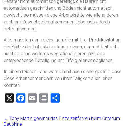
Fenster nicht automatisch gereinigt, die Haare nicht
automatisch geschnitten und Böden nicht automatisch
gewischt, so müssen diese Arbeitskräfte wie alle anderen
auch am Zuwachs des allgemeinen Lebensstandards
beteiligt werden.
Also müssten dann diejenigen, die mit ihrer Produktivität an
der Spitze der Lohnskala stehen, denen, deren Arbeit sich
nicht so ohne weiteres wegrationalisieren läßt, eine
entsprechende Beteiligung am Erfolg aller ermöglichen.
In einem reichen Land wäre damit auch sichergestellt, dass
diese Arbeitnehmer dann von ihrer Tätigkeit auch leben
könnten.
X
F
E
Pr
T
a
m
in
eil
ce
ai
t
e
←
Tony Martin gewinnt das Einzelzeitfahren beim Criterium
b
l
n
Dauphine