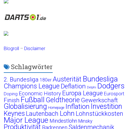
Blogroll
–
Disclaimer
Schlagwörter
Bundesliga
Austerität
2. Bundesliga
180er
Dodgers
Champions League
Deflation
Delphi
Europa League
Economic History
Eurosport
Doping
Fußball
Geldtheorie
Finish
Gewerkschaft
Globalisierung
Investition
Inflation
Homepage
Lohn
Keynes
Lautenbach
Lohnstückkosten
Major League
Mindestlohn
Minsky
Produktivität
Saldenmechanik
Radrennen