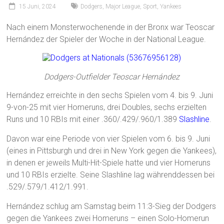
15 Juni, 2024
Dodgers
,
Major League
,
Sport
,
Yankees
Nach einem Monsterwochenende in der Bronx war Teoscar
Hernández der Spieler der Woche in der National League.
Dodgers-Outfielder Teoscar Hernández
Hernández erreichte in den sechs Spielen vom 4. bis 9. Juni
9-von-25 mit vier Homeruns, drei Doubles, sechs erzielten
Runs und 10 RBIs mit einer .360/.429/.960/1.389
Slashline
.
Davon war eine Periode von vier Spielen vom 6. bis 9. Juni
(eines in Pittsburgh und drei in New York gegen die Yankees),
in denen er jeweils Multi-Hit-Spiele hatte und vier Homeruns
und 10 RBIs erzielte. Seine Slashline lag währenddessen bei
.529/.579/1.412/1.991.
Hernández schlug am Samstag beim 11:3-Sieg der Dodgers
gegen die Yankees zwei Homeruns – einen Solo-Homerun