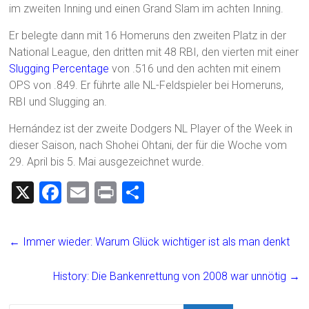
im zweiten Inning und einen Grand Slam im achten Inning.
Er belegte dann mit 16 Homeruns den zweiten Platz in der
National League, den dritten mit 48 RBI, den vierten mit einer
Slugging Percentage
von .516 und den achten mit einem
OPS von .849. Er führte alle NL-Feldspieler bei Homeruns,
RBI und Slugging an.
Hernández ist der zweite Dodgers NL Player of the Week in
dieser Saison, nach Shohei Ohtani, der für die Woche vom
29. April bis 5. Mai ausgezeichnet wurde.
X
F
E
Pr
T
a
m
in
eil
ce
ai
t
e
←
Immer wieder: Warum Glück wichtiger ist als man denkt
b
l
n
o
History: Die Bankenrettung von 2008 war unnötig
→
ok