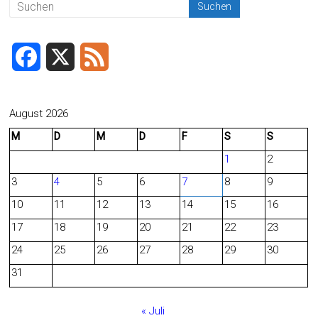
F
X
F
a
e
c
e
August 2026
M
D
M
D
F
S
S
e
d
1
2
b
3
4
5
6
7
8
9
o
10
11
12
13
14
15
16
o
17
18
19
20
21
22
23
24
25
26
27
28
29
30
k
31
« Juli