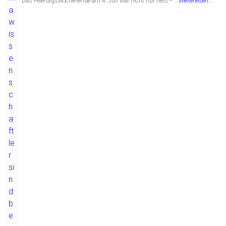
Das Feiertagswochenende am 4. Juli war nicht nur heiß – …
Weiterlesen...