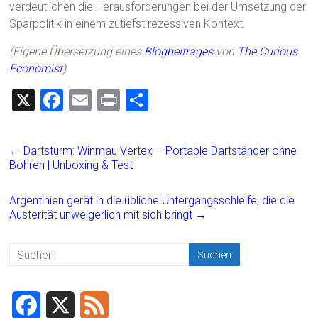
verdeutlichen die Herausforderungen bei der Umsetzung der
Sparpolitik in einem zutiefst rezessiven Kontext.
(Eigene Übersetzung eines
Blogbeitrages
von
The Curious
Economist
)
X
F
E
Pr
T
a
m
in
eil
ce
ai
t
e
←
Dartsturm: Winmau Vertex – Portable Dartständer ohne
b
l
n
Bohren | Unboxing & Test
o
Argentinien gerät in die übliche Untergangsschleife, die die
ok
Austerität unweigerlich mit sich bringt
→
F
X
F