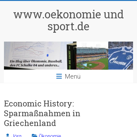
Zum
Inhalt
www.oekonomie und
springen
sport.de
Menü
Economic History:
Sparmaßnahmen in
Griechenland
Jörg
Ökonomie