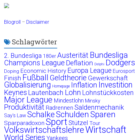
Blogroll
–
Disclaimer
Schlagwörter
Bundesliga
Austerität
2. Bundesliga
180er
Dodgers
Champions League
Deflation
Delphi
Europa League
Economic History
Eurosport
Doping
Fußball
Geldtheorie
Finish
Gewerkschaft
Globalisierung
Investition
Inflation
Homepage
Lohn
Keynes
Lautenbach
Lohnstückkosten
Major League
Mindestlohn
Minsky
Produktivität
Saldenmechanik
Radrennen
Schalke
Schulden
Sparen
Say's Law
Sport
Stützel
Sparparadoxon
Tour
Wirtschaft
Volkswirtschaftslehre
World Series
Yankees