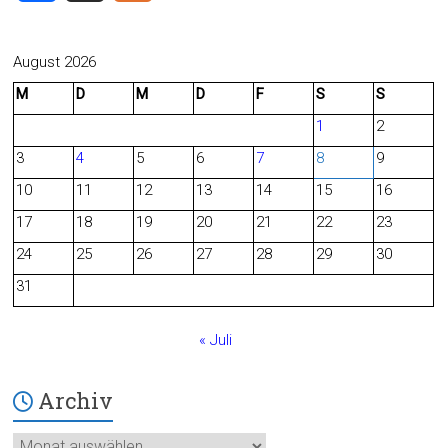
a
e
c
e
August 2026
M
D
M
D
F
S
S
e
d
1
2
b
3
4
5
6
7
8
9
o
10
11
12
13
14
15
16
o
17
18
19
20
21
22
23
24
25
26
27
28
29
30
k
31
« Juli
Archiv
Archiv