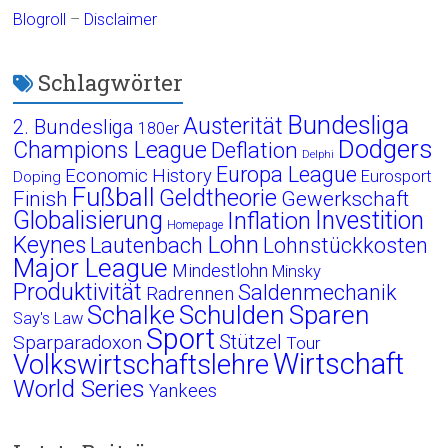
Blogroll
–
Disclaimer
Schlagwörter
Bundesliga
Austerität
2. Bundesliga
180er
Dodgers
Champions League
Deflation
Delphi
Europa League
Economic History
Eurosport
Doping
Fußball
Geldtheorie
Finish
Gewerkschaft
Globalisierung
Investition
Inflation
Homepage
Lohn
Keynes
Lautenbach
Lohnstückkosten
Major League
Mindestlohn
Minsky
Produktivität
Saldenmechanik
Radrennen
Schalke
Schulden
Sparen
Say's Law
Sport
Stützel
Sparparadoxon
Tour
Wirtschaft
Volkswirtschaftslehre
World Series
Yankees