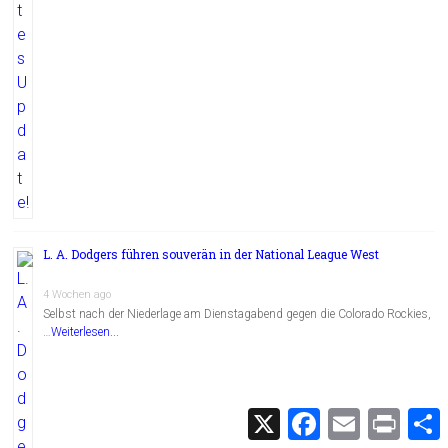
L. A. Dodgers führen souverän in der National League West
4 Wochen ago
Selbst nach der Niederlage am Dienstagabend gegen die Colorado Rockies,
…
Weiterlesen...
X
F
E
P
a
m
r
c
a
i
i