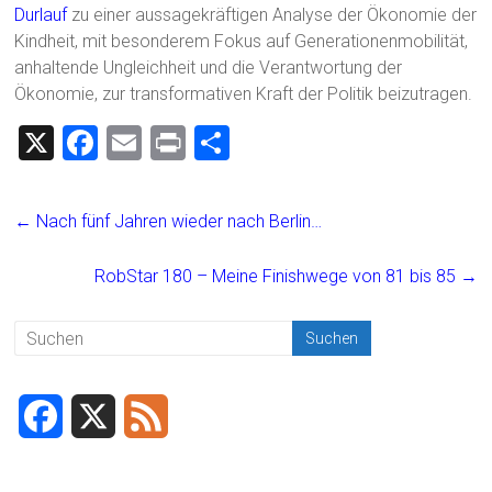
Durlauf
zu einer aussagekräftigen Analyse der Ökonomie der
Kindheit, mit besonderem Fokus auf Generationenmobilität,
anhaltende Ungleichheit und die Verantwortung der
Ökonomie, zur transformativen Kraft der Politik beizutragen.
X
F
E
Pr
T
a
m
in
eil
ce
ai
t
e
←
Nach fünf Jahren wieder nach Berlin…
b
l
n
o
RobStar 180 – Meine Finishwege von 81 bis 85
→
ok
F
X
F
a
e