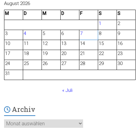
c
e
August 2026
M
D
M
D
F
S
S
e
d
1
2
b
3
4
5
6
7
8
9
o
10
11
12
13
14
15
16
o
17
18
19
20
21
22
23
24
25
26
27
28
29
30
k
31
« Juli
Archiv
Archiv