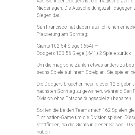
Aus Sicht der Dodgers ist die magische Zahl 
Niederlagen. Die Ausscheidungszahl dagegen st
Siegen dar.
San Francisco hat dabei natürlich einen erheblic
Platzierung am Sonntag:
Giants 102-54 Siege (.654) —
Dodgers 100-56 Siege (.641) 2 Spiele zurück
Um die magische Zahlen etwas anders zu betra
sechs Spiele auf ihrem Spielplan. Sie spielen 
Die Dodgers brauchen neun dieser 12 Ergebniss
nächsten Sonntag zu gewinnen, während San Fra
Division ohne Entscheidungsspiel zu behalten.
Sollten die beiden Teams nach 162 Spielen gle
Elimination-Game um die Division spielen. Die
stattfinden, da die Giants in dieser Saison 
haben.