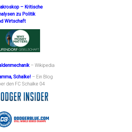
akroskop – Kritische
nalysen zu Politik
nd Wirtschaft
aldenmechanik
– Wikipedia
amma, Schalke!
– Ein Blog
ber den FC Schalke 04