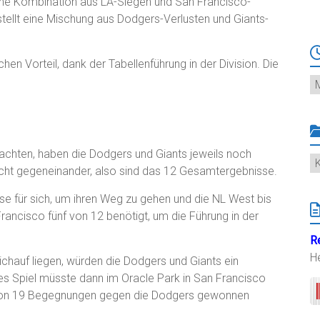
eine Kombination aus LA-Siegen und San Francisco-
ellt eine Mischung aus Dodgers-Verlusten und Giants-
hen Vorteil, dank der Tabellenführung in der Division. Die
Ar
chten, haben die Dodgers und Giants jeweils noch
K
nicht gegeneinander, also sind das 12 Gesamtergebnisse.
e für sich, um ihren Weg zu gehen und die NL West bis
ncisco fünf von 12 benötigt, um die Führung in der
R
H
ichauf liegen, würden die Dodgers und Giants ein
ses Spiel müsste dann im Oracle Park in San Francisco
10 von 19 Begegnungen gegen die Dodgers gewonnen