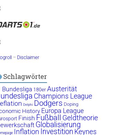
ogroll
–
Disclaimer
Schlagwörter
Austerität
. Bundesliga
180er
undesliga
Champions League
Dodgers
eflation
Doping
Delphi
Europa League
conomic History
Fußball
Geldtheorie
Finish
urosport
Globalisierung
ewerkschaft
Investition
Inflation
Keynes
omepage