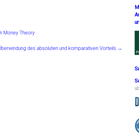
M
A
u
ern Money Theory
Überwindung des absoluten und komparativen Vorteils
→
S
S
ü