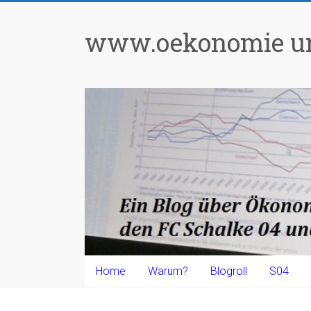
Zum
Inhalt
www.oekonomie un
springen
Home
Warum?
Blogroll
S04