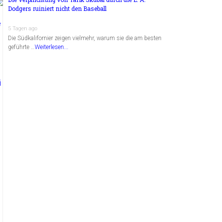
Dodgers ruiniert nicht den Baseball
5 Tagen ago
Die Südkalifornier zeigen vielmehr, warum sie die am besten
geführte …
Weiterlesen...