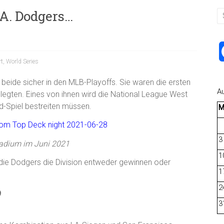
 A. Dodgers…
rt
,
World Series
beide sicher in den MLB-Playoffs. Sie waren die ersten
A
egten. Eines von ihnen wird die National League West
d-Spiel bestreiten müssen.
3
adium im Juni 2021
1
t die Dodgers die Division entweder gewinnen oder
1
2
9
3