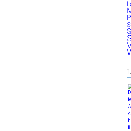
L
M
P
S
S
S
V
W
L