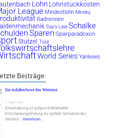
Lohn
autenbach
Lohnstückkosten
ajor League
Mindestlohn
Minsky
roduktivität
Radrennen
Schalke
aldenmechanik
Say's Law
chulden
Sparen
Sparparadoxon
port
Stützel
Tour
olkswirtschaftslehre
irtschaft
World Series
Yankees
etzte Beiträge:
Die Achillesferse des Westens
2 Tagen ago
Einwanderung ist aufgrund fehlerhafter
Entscheidungsfindung zur größten Schwäche des
Westens …
Weiterlesen...