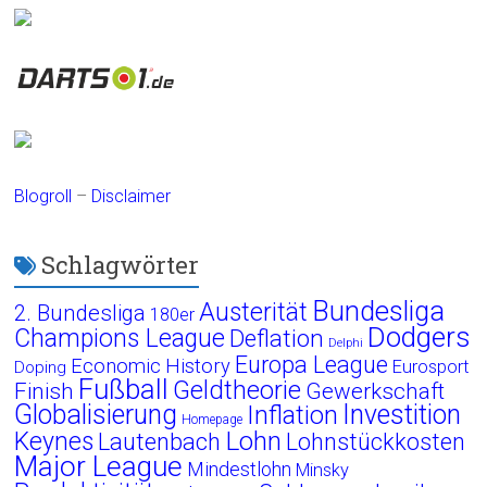
Blogroll
–
Disclaimer
Schlagwörter
Bundesliga
Austerität
2. Bundesliga
180er
Dodgers
Champions League
Deflation
Delphi
Europa League
Economic History
Eurosport
Doping
Fußball
Geldtheorie
Finish
Gewerkschaft
Globalisierung
Investition
Inflation
Homepage
Lohn
Keynes
Lautenbach
Lohnstückkosten
Major League
Mindestlohn
Minsky