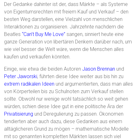
Der Gedanke dahinter ist der, dass Märkte – als Systeme
von Eigentumsrechten mit freiem Kauf und Verkauf – den
besten Weg darstellen, eine Vielzahl von menschlichen
Interaktionen zu organisieren. Jahrzehnte nachdem die
Beatles
“Can’t Buy Me Love”
sangen, sinniert heute eine
ganze Generation von libertären Denkern darüber nach, um
wie viel besser die Welt wäre, wenn die Menschen alles
kaufen und verkaufen könnten.
Einige, wie etwa die beiden Autoren
Jason Brennan
und
Peter Jaworski
, führten diese Idee weiter aus bis hin zu
extrem radikalen Ideen
und argumentierten, dass man alles
von Körperteilen bis zu Schulnoten zum Verkauf stellen
sollte. Obwohl nur wenige wohl tatsächlich so weit gehen
würden, schien diese Idee gut in eine politische Ära der
Privatisierung
und Deregulierung zu passen. Ökonomen
tendierten aber auch dazu, diese Gedanken aus einem
alltäglicheren Grund zu mögen – mathematische Modelle
mit so genannten kompletten Märkten lassen sich viel