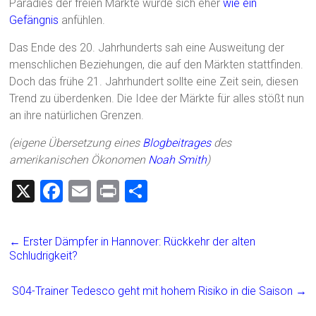
Paradies der freien Märkte würde sich eher
wie ein
Gefängnis
anfühlen.
Das Ende des 20. Jahrhunderts sah eine Ausweitung der
menschlichen Beziehungen, die auf den Märkten stattfinden.
Doch das frühe 21. Jahrhundert sollte eine Zeit sein, diesen
Trend zu überdenken. Die Idee der Märkte für alles stößt nun
an ihre natürlichen Grenzen.
(eigene Übersetzung eines
Blogbeitrages
des
amerikanischen Ökonomen
Noah Smith
)
X
F
E
Pr
T
a
m
in
eil
ce
ai
t
e
←
Erster Dämpfer in Hannover: Rückkehr der alten
b
l
n
Schludrigkeit?
o
S04-Trainer Tedesco geht mit hohem Risiko in die Saison
→
ok