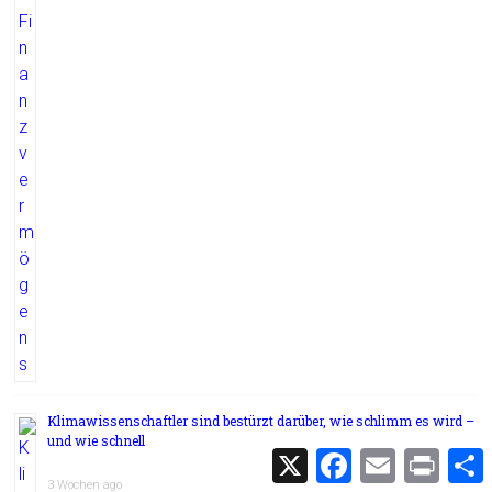
Klimawissenschaftler sind bestürzt darüber, wie schlimm es wird –
und wie schnell
X
F
E
P
a
m
r
3 Wochen ago
c
a
i
i