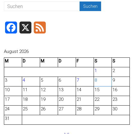
F
X
F
a
e
c
e
August 2026
M
D
M
D
F
S
S
e
d
1
2
b
3
4
5
6
7
8
9
o
10
11
12
13
14
15
16
o
17
18
19
20
21
22
23
24
25
26
27
28
29
30
k
31