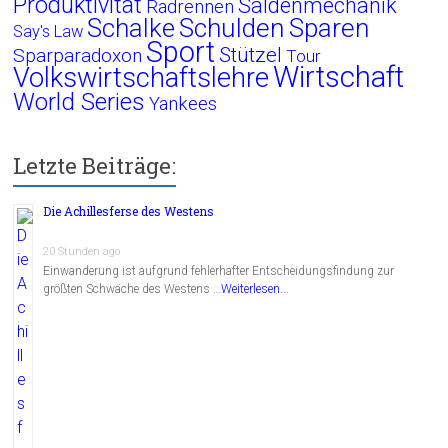
Produktivität
Saldenmechanik
Radrennen
Schalke
Schulden
Sparen
Say's Law
Sport
Stützel
Sparparadoxon
Tour
Wirtschaft
Volkswirtschaftslehre
World Series
Yankees
Letzte Beiträge:
Die Achillesferse des Westens
20 Stunden ago
Einwanderung ist aufgrund fehlerhafter Entscheidungsfindung zur
größten Schwäche des Westens …
Weiterlesen...