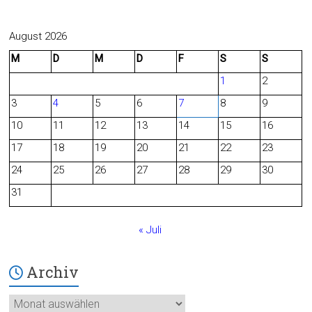
a
e
c
e
August 2026
M
D
M
D
F
S
S
e
d
1
2
b
3
4
5
6
7
8
9
o
10
11
12
13
14
15
16
o
17
18
19
20
21
22
23
24
25
26
27
28
29
30
k
31
« Juli
Archiv
Archiv