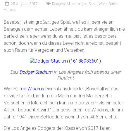
25 August, 2017
Dodgers
,
Major League
,
Sport
,
World Series
,
Yankees
Baseball ist ein großartiges Spiel, weil es in sehr vielen
Belangen dem echten Leben ähnelt: du kannst eigentlich nie
perfekt sein, aber wenn du es mal bist, ist es besonders
schön, doch wenn du dieses Level nicht erreichst, besteht
auch Raum für Vergeben und Verzeihen.
Das
Dodger Stadium
in Los Angeles früh abends unter
Flutlicht
Wie es
Ted Williams
einmal ausdrückte: „Baseball ist das
einzige Umfeld, in dem ein Mann nur drei Mal bei zehn
Versuchen erfolgreich sein kann und trotzdem als ein guter
Akteur betrachtet wird.“ Übrigens jener Ted Williams, der im
Jahre 1941 einen Schlagdurchschnitt von .406 erreichte.
Die Los Angeles Dodgers der Klasse von 2017 fallen