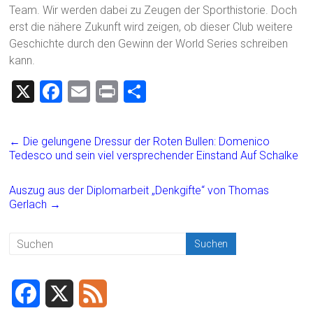
Team. Wir werden dabei zu Zeugen der Sporthistorie. Doch
erst die nähere Zukunft wird zeigen, ob dieser Club weitere
Geschichte durch den Gewinn der World Series schreiben
kann.
X
F
E
Pr
T
a
m
in
eil
ce
ai
t
e
←
Die gelungene Dressur der Roten Bullen: Domenico
b
l
n
Tedesco und sein viel versprechender Einstand Auf Schalke
o
Auszug aus der Diplomarbeit „Denkgifte“ von Thomas
ok
Gerlach
→
F
X
F