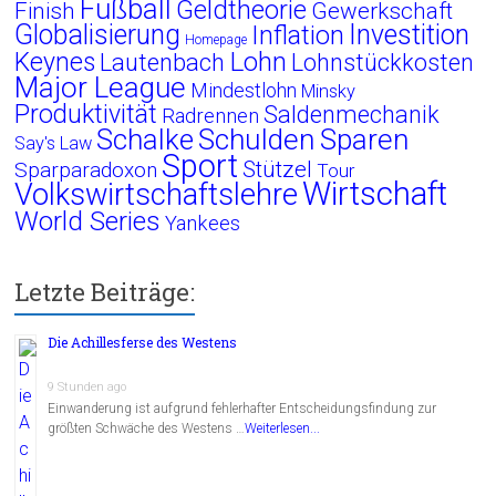
Fußball
Geldtheorie
Finish
Gewerkschaft
Globalisierung
Investition
Inflation
Homepage
Lohn
Keynes
Lautenbach
Lohnstückkosten
Major League
Mindestlohn
Minsky
Produktivität
Saldenmechanik
Radrennen
Schalke
Schulden
Sparen
Say's Law
Sport
Stützel
Sparparadoxon
Tour
Wirtschaft
Volkswirtschaftslehre
World Series
Yankees
Letzte Beiträge:
Die Achillesferse des Westens
9 Stunden ago
Einwanderung ist aufgrund fehlerhafter Entscheidungsfindung zur
größten Schwäche des Westens …
Weiterlesen...