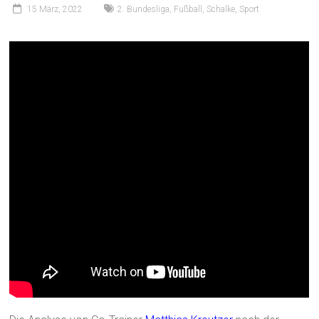
15 März, 2022
2. Bundesliga
,
Fußball
,
Schalke
,
Sport