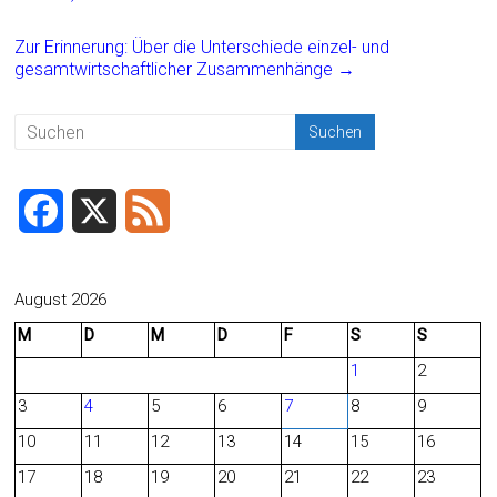
o
Zur Erinnerung: Über die Unterschiede einzel- und
ok
gesamtwirtschaftlicher Zusammenhänge
→
F
X
F
a
e
c
e
August 2026
M
D
M
D
F
S
S
e
d
1
2
b
3
4
5
6
7
8
9
o
10
11
12
13
14
15
16
o
17
18
19
20
21
22
23