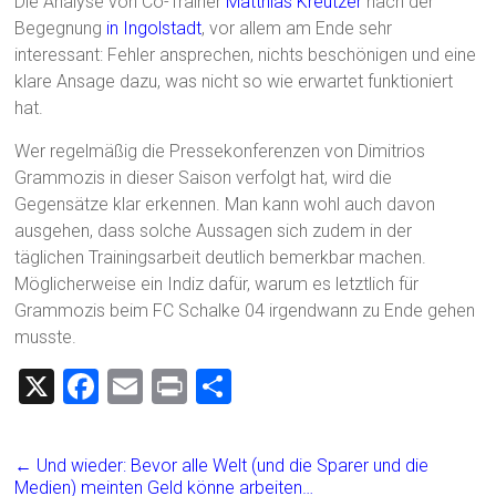
Die Analyse von Co-Trainer
Matthias Kreutzer
nach der
Begegnung
in Ingolstadt
, vor allem am Ende sehr
interessant: Fehler ansprechen, nichts beschönigen und eine
klare Ansage dazu, was nicht so wie erwartet funktioniert
hat.
Wer regelmäßig die Pressekonferenzen von Dimitrios
Grammozis in dieser Saison verfolgt hat, wird die
Gegensätze klar erkennen. Man kann wohl auch davon
ausgehen, dass solche Aussagen sich zudem in der
täglichen Trainingsarbeit deutlich bemerkbar machen.
Möglicherweise ein Indiz dafür, warum es letztlich für
Grammozis beim FC Schalke 04 irgendwann zu Ende gehen
musste.
X
F
E
Pr
T
a
m
in
eil
ce
ai
t
e
←
Und wieder: Bevor alle Welt (und die Sparer und die
b
l
n
Medien) meinten Geld könne arbeiten…