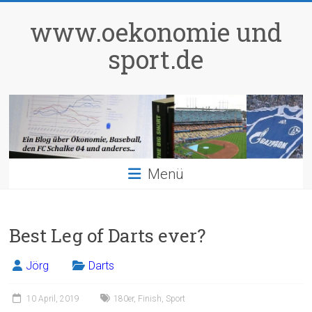
Zum
Inhalt
www.oekonomie und
springen
sport.de
Menü
Best Leg of Darts ever?
Jörg
Darts
10 April, 2019
180er
,
Finish
,
Sport