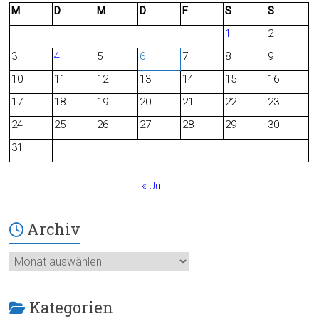
M
D
M
D
F
S
S
e
d
1
2
b
3
4
5
6
7
8
9
o
10
11
12
13
14
15
16
o
17
18
19
20
21
22
23
24
25
26
27
28
29
30
k
31
« Juli
Archiv
Archiv
Kategorien