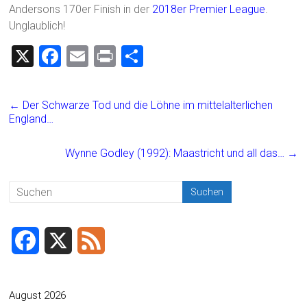
Andersons 170er Finish in der
2018er Premier League
.
Unglaublich!
X
F
E
Pr
T
a
m
in
eil
ce
ai
t
e
←
Der Schwarze Tod und die Löhne im mittelalterlichen
b
l
n
England…
o
Wynne Godley (1992): Maastricht und all das…
→
ok
F
X
F
a
e
c
e
August 2026