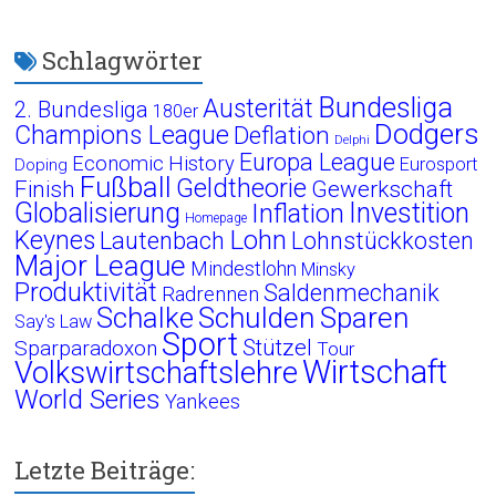
Schlagwörter
Bundesliga
Austerität
2. Bundesliga
180er
Dodgers
Champions League
Deflation
Delphi
Europa League
Economic History
Eurosport
Doping
Fußball
Geldtheorie
Finish
Gewerkschaft
Globalisierung
Investition
Inflation
Homepage
Lohn
Keynes
Lautenbach
Lohnstückkosten
Major League
Mindestlohn
Minsky
Produktivität
Saldenmechanik
Radrennen
Schalke
Schulden
Sparen
Say's Law
Sport
Stützel
Sparparadoxon
Tour
Wirtschaft
Volkswirtschaftslehre
World Series
Yankees
Letzte Beiträge: