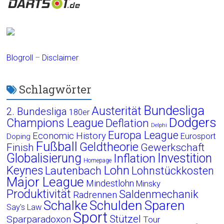
Blogroll
–
Disclaimer
Schlagwörter
Bundesliga
Austerität
2. Bundesliga
180er
Dodgers
Champions League
Deflation
Delphi
Europa League
Economic History
Eurosport
Doping
Fußball
Geldtheorie
Finish
Gewerkschaft
Globalisierung
Investition
Inflation
Homepage
Lohn
Keynes
Lautenbach
Lohnstückkosten
Major League
Mindestlohn
Minsky
Produktivität
Saldenmechanik
Radrennen
Schalke
Schulden
Sparen
Say's Law
Sport
Stützel
Sparparadoxon
Tour