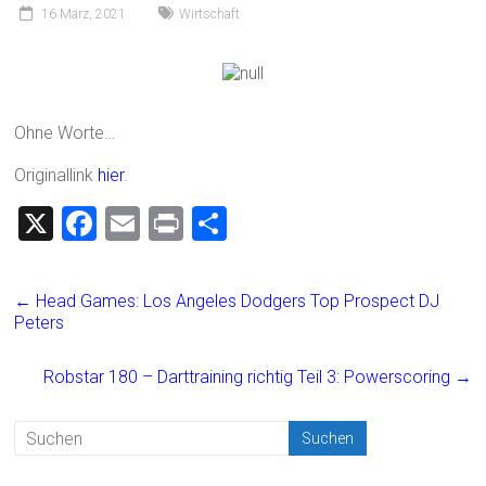
16 März, 2021
Wirtschaft
Ohne Worte…
Originallink
hier
.
X
F
E
Pr
T
a
m
in
eil
ce
ai
t
e
←
Head Games: Los Angeles Dodgers Top Prospect DJ
b
l
n
Peter‪s
o
Robstar 180 – Darttraining richtig Teil 3: Powerscoring
→
ok