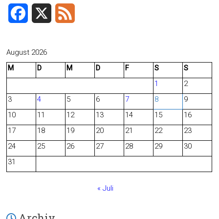
F
X
F
a
e
c
e
August 2026
M
D
M
D
F
S
S
e
d
1
2
b
3
4
5
6
7
8
9
o
10
11
12
13
14
15
16
o
17
18
19
20
21
22
23
24
25
26
27
28
29
30
k
31
« Juli
Archiv