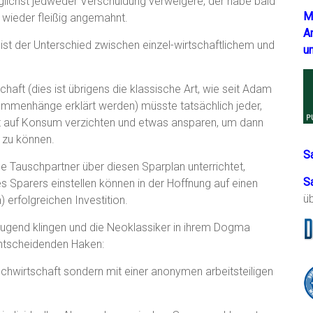
öglichst jedweder Verschuldung verweigere, der habe bald
M
 wieder fleißig angemahnt.
A
ist der Unterschied zwischen einzel-wirtschaftlichem und
u
haft (dies ist übrigens die klassische Art, wie seit Adam
mmenhänge erklärt werden) müsste tatsächlich jeder,
erst auf Konsum verzichten und etwas ansparen, um dann
n zu können.
S
ine Tauschpartner über diesen Sparplan unterrichtet,
S
 Sparers einstellen können in der Hoffnung auf einen
ü
 erfolgreichen Investition.
ugend klingen und die Neoklassiker in ihrem Dogma
 entscheidenden Haken:
uschwirtschaft sondern mit einer anonymen arbeitsteiligen