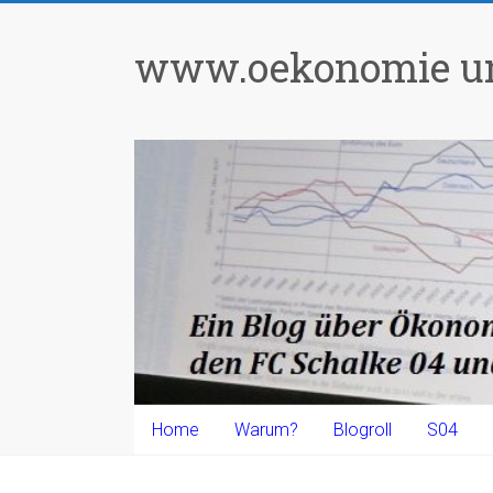
Zum
Inhalt
www.oekonomie un
springen
Home
Warum?
Blogroll
S04