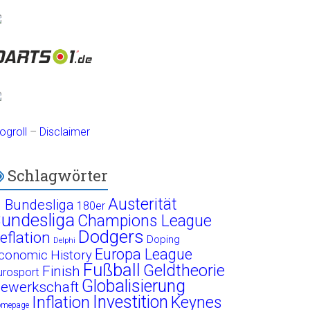
ogroll
–
Disclaimer
Schlagwörter
Austerität
. Bundesliga
180er
undesliga
Champions League
Dodgers
eflation
Doping
Delphi
Europa League
conomic History
Fußball
Geldtheorie
Finish
urosport
Globalisierung
ewerkschaft
Investition
Inflation
Keynes
omepage