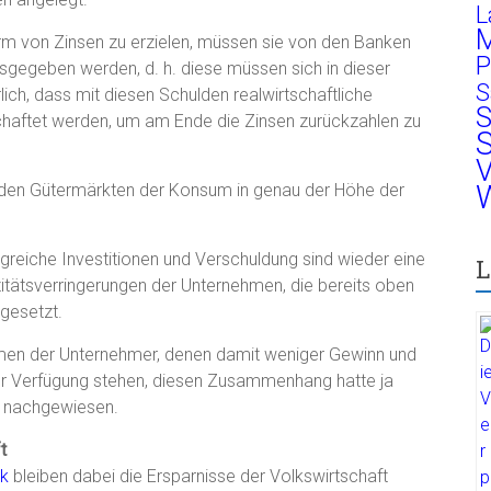
L
M
rm von Zinsen zu erzielen, müssen sie von den Banken
P
usgegeben werden, d. h. diese müssen sich in dieser
S
ich, dass mit diesen Schulden realwirtschaftliche
S
chaftet werden, um am Ende die Zinsen zurückzahlen zu
S
V
W
auf den Gütermärkten der Konsum in genau der Höhe der
reiche Investitionen und Verschuldung sind wieder eine
L
tätsverringerungen der Unternehmen, die bereits oben
 gesetzt.
men der Unternehmer, denen damit weniger Gewinn und
n zur Verfügung stehen, diesen Zusammenhang hatte ja
n nachgewiesen.
t
ik
bleiben dabei die Ersparnisse der Volkswirtschaft