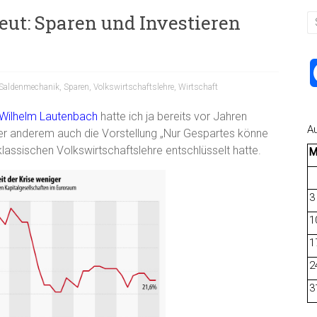
eut: Sparen und Investieren
Saldenmechanik
,
Sparen
,
Volkswirtschaftslehre
,
Wirtschaft
Wilhelm Lautenbach
hatte ich ja bereits vor Jahren
A
ter anderem auch die Vorstellung „Nur Gespartes könne
klassischen Volkswirtschaftslehre entschlüsselt hatte.
3
1
1
2
3