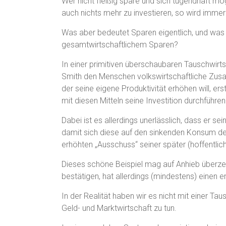
Wer nicht fleißig spare und sich tugendhaft m
auch nichts mehr zu investieren, so wird immer
Was aber bedeutet Sparen eigentlich, und was 
gesamtwirtschaftlichem Sparen?
In einer primitiven überschaubaren Tauschwirtsc
Smith den Menschen volkswirtschaftliche Zusa
der seine eigene Produktivität erhöhen will, 
mit diesen Mitteln seine Investition durchführe
Dabei ist es allerdings unerlässlich, dass er se
damit sich diese auf den sinkenden Konsum des
erhöhten „Ausschuss“ seiner später (hoffentlich)
Dieses schöne Beispiel mag auf Anhieb überze
bestätigen, hat allerdings (mindestens) einen
In der Realität haben wir es nicht mit einer Ta
Geld- und Marktwirtschaft zu tun.