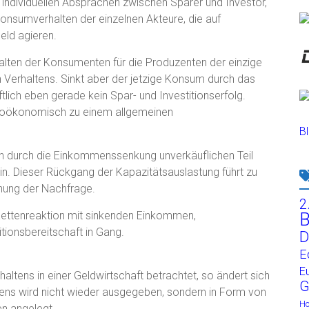
 individuellen Absprachen zwischen Sparer und Investor,
Konsumverhalten der einzelnen Akteure, die auf
eld agieren.
alten der Konsumenten für die Produzenten der einzige
en Verhaltens. Sinkt aber der jetzige Konsum durch das
lich eben gerade kein Spar- und Investitionserfolg.
roökonomisch zu einem allgemeinen
Bl
en durch die Einkommenssenkung unverkäuflichen Teil
ein. Dieser Rückgang der Kapazitätsauslastung führt zu
chung der Nachfrage.
2
B
 Kettenreaktion mit sinkenden Einkommen,
ionsbereitschaft in Gang.
D
E
E
tens in einer Geldwirtschaft betrachtet, so ändert sich
G
ommens wird nicht wieder ausgegeben, sondern in Form von
H
n angelegt.