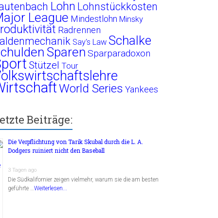
Lohn
autenbach
Lohnstückkosten
ajor League
Mindestlohn
Minsky
roduktivität
Radrennen
Schalke
aldenmechanik
Say's Law
chulden
Sparen
Sparparadoxon
port
Stützel
Tour
olkswirtschaftslehre
irtschaft
World Series
Yankees
etzte Beiträge:
Die Verpflichtung von Tarik Skubal durch die L. A.
Dodgers ruiniert nicht den Baseball
3 Tagen ago
Die Südkalifornier zeigen vielmehr, warum sie die am besten
geführte …
Weiterlesen...