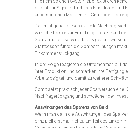
In einem solchen System aber existieren keine
es gibt nur Signale durch das Nachfrage- und 
unpersönlichen Märkten mit Giral- oder Papierg
Daher ist genau dieses aktuelle Nachfrageverh
wirkliche Faktor zur Ermittlung ihres zukünftig
Sparverhalten, so wird daraus gesamtwirtschaft
Stattdessen führen die Sparbemühungen mak
Einkommensrückgang.
In der Folge reagieren die Unternehmen auf d
ihrer Produktion und schränken ihre Fertigung 
Arbeitslosigkeit und damit zu weiterer Schwä
Somit setzt praktisch jeder Sparversuch eine
Nachfragerückgang und schwächelnder Investit
Auswirkungen des Sparens von Geld
Wenn man dann die Auswirkungen des Sparverhal
prinzipiell erst mal nichts. Ein Teil des Eink
Guthaben auf einem Konto oder in Wertpapiere