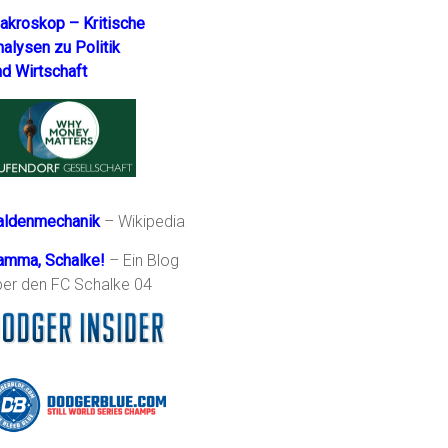
akroskop – Kritische
nalysen zu Politik
nd Wirtschaft
aldenmechanik
– Wikipedia
amma, Schalke!
– Ein Blog
ber den FC Schalke 04