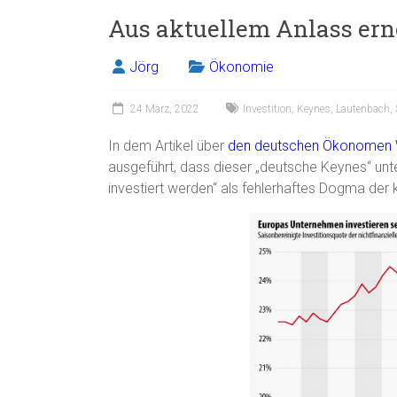
Aus aktuellem Anlass ern
Jörg
Ökonomie
24 März, 2022
Investition
,
Keynes
,
Lautenbach
,
In dem Artikel über
den deutschen Ökonomen 
ausgeführt, dass dieser „deutsche Keynes“ un
investiert werden“ als fehlerhaftes Dogma der 