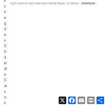
Auch wenn es noch über einen Monat dauert, ist dieses …
Weiterlesen...
X
F
E
P
a
m
r
c
a
i
i