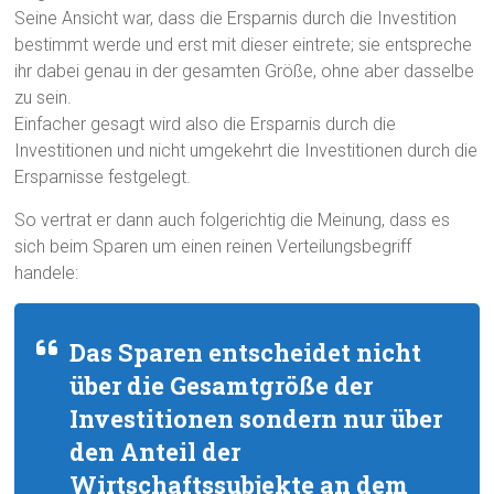
Seine Ansicht war, dass die Ersparnis durch die Investition
bestimmt werde und erst mit dieser eintrete; sie entspreche
ihr dabei genau in der gesamten Größe, ohne aber dasselbe
zu sein.
Einfacher gesagt wird also die Ersparnis durch die
Investitionen und nicht umgekehrt die Investitionen durch die
Ersparnisse festgelegt.
So vertrat er dann auch folgerichtig die Meinung, dass es
sich beim Sparen um einen reinen Verteilungsbegriff
handele:
Das Sparen entscheidet nicht
über die Gesamtgröße der
Investitionen sondern nur über
den Anteil der
Wirtschaftssubjekte an dem