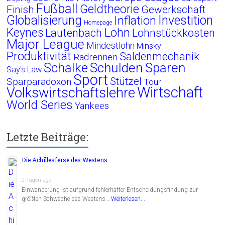
Fußball
Geldtheorie
Finish
Gewerkschaft
Globalisierung
Investition
Inflation
Homepage
Lohn
Keynes
Lautenbach
Lohnstückkosten
Major League
Mindestlohn
Minsky
Produktivität
Saldenmechanik
Radrennen
Schalke
Schulden
Sparen
Say's Law
Sport
Stützel
Sparparadoxon
Tour
Wirtschaft
Volkswirtschaftslehre
World Series
Yankees
Letzte Beiträge:
Die Achillesferse des Westens
2 Tagen ago
Einwanderung ist aufgrund fehlerhafter Entscheidungsfindung zur
größten Schwäche des Westens …
Weiterlesen...