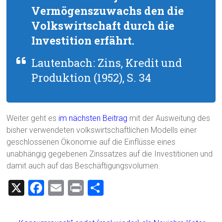
Vermögenszuwachs den die
Volkswirtschaft durch die
Investition erfährt.
Lautenbach: Zins, Kredit und
Produktion (1952), S. 34
Weiter geht es
im nächsten Beitrag
mit der Ausweitung des
bisher verwendeten volkswirtschaftlichen Modells einer
geschlossenen Ökonomie auf die Einflüsse eines
unabhängig gegebenen Zinssatzes auf die Investitionen und
damit auch auf das Beschäftigungsvolumen.
X
F
E
Pr
T
a
m
in
eil
ce
ai
t
e