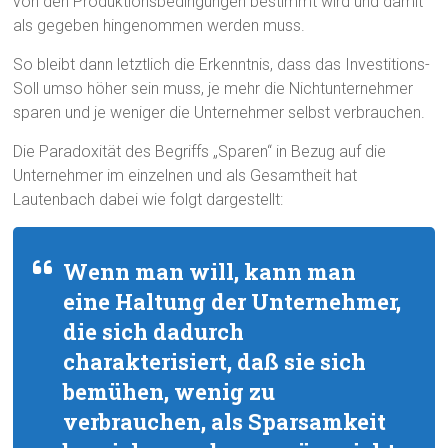
von den Produktionsbedingungen bestimmt wird und damit
als gegeben hingenommen werden muss.
So bleibt dann letztlich die Erkenntnis, dass das Investitions-
Soll umso höher sein muss, je mehr die Nichtunternehmer
sparen und je weniger die Unternehmer selbst verbrauchen.
Die Paradoxität des Begriffs „Sparen“ in Bezug auf die
Unternehmer im einzelnen und als Gesamtheit hat
Lautenbach dabei wie folgt dargestellt:
Wenn man will, kann man
eine Haltung der Unternehmer,
die sich dadurch
charakterisiert, daß sie sich
bemühen, wenig zu
verbrauchen, als Sparsamkeit