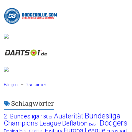
Blogroll
–
Disclaimer
Schlagwörter
Bundesliga
Austerität
2. Bundesliga
180er
Dodgers
Champions League
Deflation
Delphi
Europa League
Economic History
Eurosport
Doping