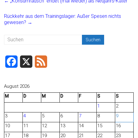
←
„Konsumrausch“ endet (mal wieder) als Neujahrs-Kater
b
l
n
o
Rückkehr aus dem Trainingslager: Außer Spesen nichts
gewesen?
→
ok
F
X
F
a
e
c
e
August 2026
M
D
M
D
F
S
S
e
d
1
2
b
3
4
5
6
7
8
9
o
10
11
12
13
14
15
16
o
17
18
19
20
21
22
23