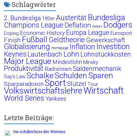
Schlagwörter
Bundesliga
Austerität
2. Bundesliga
180er
Dodgers
Champions League
Deflation
Delphi
Europa League
Economic History
Eurosport
Doping
Fußball
Geldtheorie
Finish
Gewerkschaft
Globalisierung
Investition
Inflation
Homepage
Lohn
Keynes
Lautenbach
Lohnstückkosten
Major League
Mindestlohn
Minsky
Produktivität
Saldenmechanik
Radrennen
Schalke
Schulden
Sparen
Say's Law
Sport
Stützel
Sparparadoxon
Tour
Wirtschaft
Volkswirtschaftslehre
World Series
Yankees
Letzte Beiträge:
Die Achillesferse des Westens