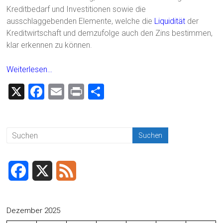
Kreditbedarf und Investitionen sowie die
ausschlaggebenden Elemente, welche die
Liquidität
der
Kreditwirtschaft und demzufolge auch den Zins bestimmen,
klar erkennen zu können.
Weiterlesen…
X
F
E
Pr
T
a
m
in
eil
ce
ai
t
e
b
l
n
o
ok
F
X
F
a
e
c
e
Dezember 2025