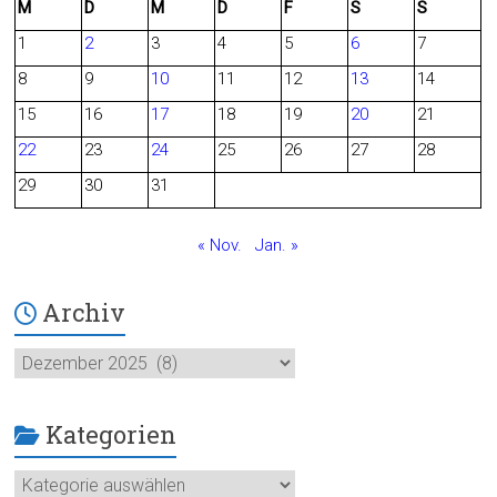
M
D
M
D
F
S
S
e
d
1
2
3
4
5
6
7
b
8
9
10
11
12
13
14
o
15
16
17
18
19
20
21
o
22
23
24
25
26
27
28
29
30
31
k
« Nov.
Jan. »
Archiv
Archiv
Kategorien
Kategorien