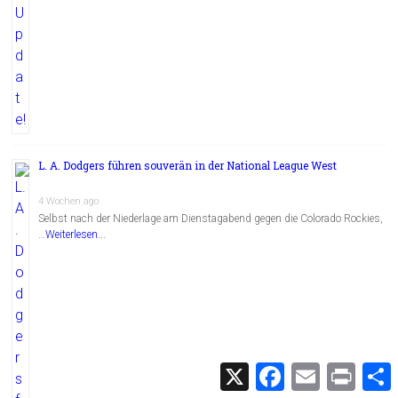
L. A. Dodgers führen souverän in der National League West
4 Wochen ago
Selbst nach der Niederlage am Dienstagabend gegen die Colorado Rockies,
…
Weiterlesen...
X
F
E
P
a
m
r
c
a
i
i