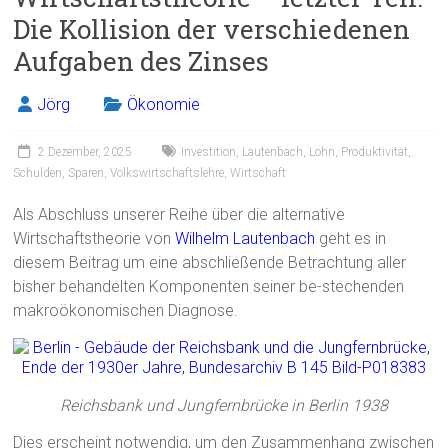
Die Kollision der verschiedenen
Aufgaben des Zinses
Jörg
Ökonomie
2 Dezember, 2025
Investition
,
Lautenbach
,
Lohn
,
Produktivität
,
Schulden
,
Sparen
,
Volkswirtschaftslehre
,
Wirtschaft
Als Abschluss unserer Reihe über die alternative
Wirtschaftstheorie von
Wilhelm Lautenbach
geht es in
diesem Beitrag um eine abschließende Betrachtung aller
bisher behandelten Komponenten seiner be-stechenden
makroökonomischen Diagnose.
Reichsbank und Jungfernbrücke in Berlin 1938
Dies erscheint notwendig, um den Zusammenhang zwischen