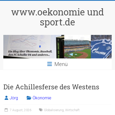
Zum
Inhalt
www.oekonomie und
springen
sport.de
Menü
Die Achillesferse des Westens
Jörg
Ökonomie
7 August, 2026
Globalisierung
,
Wirtschaft