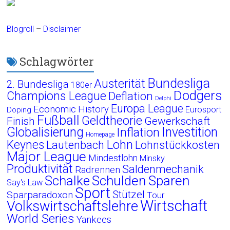
Blogroll
–
Disclaimer
Schlagwörter
Bundesliga
Austerität
2. Bundesliga
180er
Dodgers
Champions League
Deflation
Delphi
Europa League
Economic History
Eurosport
Doping
Fußball
Geldtheorie
Finish
Gewerkschaft
Globalisierung
Investition
Inflation
Homepage
Lohn
Keynes
Lautenbach
Lohnstückkosten
Major League
Mindestlohn
Minsky
Produktivität
Saldenmechanik
Radrennen
Schalke
Schulden
Sparen
Say's Law
Sport
Stützel
Sparparadoxon
Tour
Wirtschaft
Volkswirtschaftslehre
World Series
Yankees