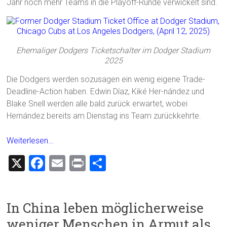
Jahr noch mehr Teams in die Playoff-Runde verwickelt sind.
Ehemaliger Dodgers Ticketschalter im Dodger Stadium
2025
Die Dodgers werden sozusagen ein wenig eigene Trade-
Deadline-Action haben. Edwin Díaz, Kiké Her-nández und
Blake Snell werden alle bald zurück erwartet, wobei
Hernández bereits am Dienstag ins Team zurückkehrte.
Weiterlesen…
X
F
E
Pr
T
a
m
in
eil
ce
ai
t
e
In China leben möglicherweise
b
l
n
weniger Menschen in Armut als