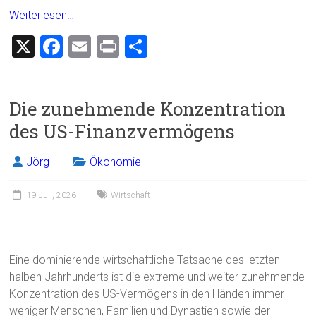
Weiterlesen…
X
F
E
Pr
T
a
m
in
eil
ce
ai
t
e
Die zunehmende Konzentration
b
l
n
des US-Finanzvermögens
o
ok
Jörg
Ökonomie
19 Juli, 2026
Wirtschaft
Eine dominierende wirtschaftliche Tatsache des letzten
halben Jahrhunderts ist die extreme und weiter zunehmende
Konzentration des US-Vermögens in den Händen immer
weniger Menschen, Familien und Dynastien sowie der