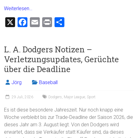
Weiterlesen…
X
F
E
Pr
T
a
m
in
eil
ce
ai
t
e
L. A. Dodgers Notizen –
b
l
n
Verletzungsupdates, Gerüchte
o
über die Deadline
ok
Jörg
Baseball
29 Juli, 2026
Dodgers
,
Major League
,
Sport
Es ist diese besondere Jahreszeit. Nur noch knapp eine
Woche verbleibt bis zur Trade-Deadline der Saison 2026, die
dieses Jahr am 3. August liegt. Von den Dodgers wird
erwartet, dass sie Verkäufer statt Käufer sind, da dieses