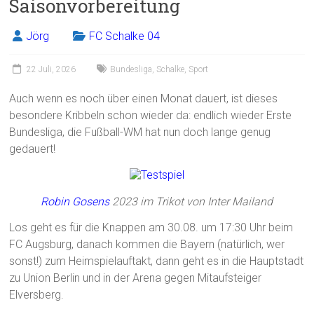
Saisonvorbereitung
o
ok
Jörg
FC Schalke 04
22 Juli, 2026
Bundesliga
,
Schalke
,
Sport
Auch wenn es noch über einen Monat dauert, ist dieses
besondere Kribbeln schon wieder da: endlich wieder Erste
Bundesliga, die Fußball-WM hat nun doch lange genug
gedauert!
Robin Gosens
2023 im Trikot von Inter Mailand
Los geht es für die Knappen am 30.08. um 17:30 Uhr beim
FC Augsburg, danach kommen die Bayern (natürlich, wer
sonst!) zum Heimspielauftakt, dann geht es in die Hauptstadt
zu Union Berlin und in der Arena gegen Mitaufsteiger
Elversberg.