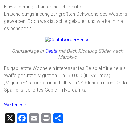
Einwanderung ist aufgrund fehlerhafter
Entscheidungsfindung zur größten Schwäche des Westens
geworden. Doch was ist schiefgelaufen und wie kann man
es beheben?
Grenzanlage in
Ceuta
mit Blick Richtung Süden nach
Marokko
Es gab letzte Woche ein interessantes Beispiel für eine als
Waffe genutzte Migration. Ca. 60.000 (lt. NYTimes)
„Migranten“ strömten innerhalb von 24 Stunden nach Ceuta,
Spaniens isoliertes Gebiet in Nordafrika.
Weiterlesen…
X
F
E
Pr
T
a
m
in
eil