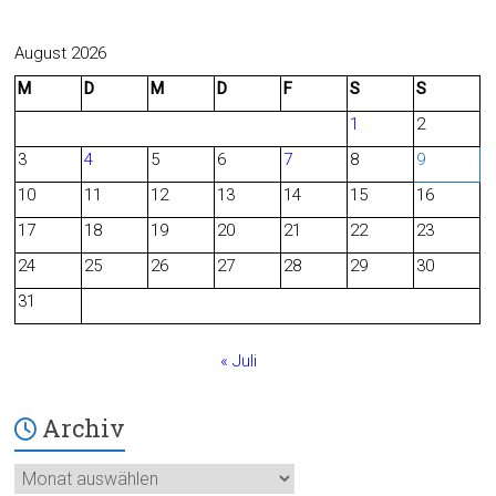
a
e
c
e
August 2026
M
D
M
D
F
S
S
e
d
1
2
b
3
4
5
6
7
8
9
o
10
11
12
13
14
15
16
o
17
18
19
20
21
22
23
24
25
26
27
28
29
30
k
31
« Juli
Archiv
Archiv