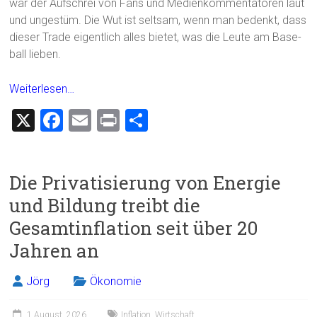
war der Aufschrei von Fans und Medienkommentatoren laut
und ungestüm. Die Wut ist seltsam, wenn man bedenkt, dass
dieser Trade eigentlich alles bietet, was die Leute am Base-
ball lieben.
Weiterlesen…
X
F
E
Pr
T
a
m
in
eil
ce
ai
t
e
Die Privatisierung von Energie
b
l
n
und Bildung treibt die
o
Gesamtinflation seit über 20
ok
Jahren an
Jörg
Ökonomie
1 August, 2026
Inflation
,
Wirtschaft