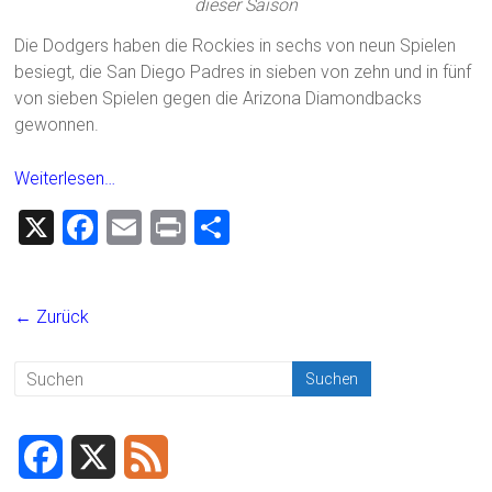
dieser Saison
Die Dodgers haben die Rockies in sechs von neun Spielen
besiegt, die San Diego Padres in sieben von zehn und in fünf
von sieben Spielen gegen die Arizona Diamondbacks
gewonnen.
Weiterlesen…
X
F
E
Pr
T
a
m
in
eil
ce
ai
t
e
← Zurück
b
l
n
o
ok
F
X
F