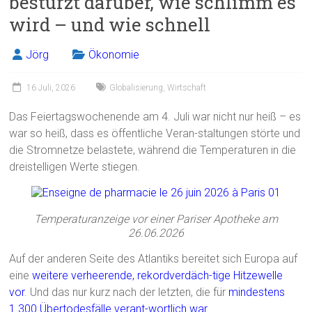
bestürzt darüber, wie schlimm es
o
wird – und wie schnell
ok
Jörg
Ökonomie
16 Juli, 2026
Globalisierung
,
Wirtschaft
Das Feiertagswochenende am 4. Juli war nicht nur heiß – es
war so heiß, dass es öffentliche Veran-staltungen störte und
die Stromnetze belastete, während die Temperaturen in die
dreistelligen Werte stiegen.
Temperaturanzeige vor einer Pariser Apotheke am
26.06.2026
Auf der anderen Seite des Atlantiks bereitet sich Europa auf
eine
weitere verheerende, rekordverdäch-tige Hitzewelle
vor
. Und das nur kurz nach der letzten, die für
mindestens
1.300 Übertodesfälle verant-wortlich war
.