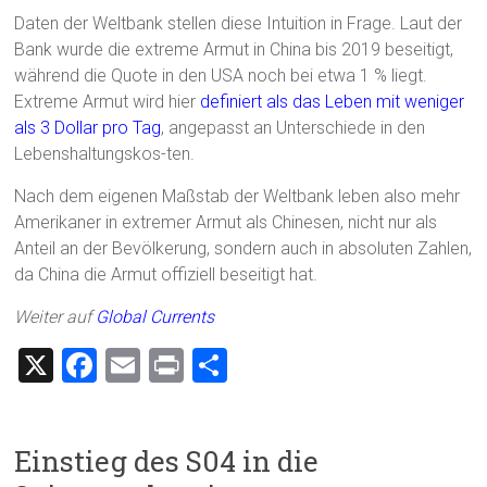
Daten der Weltbank stellen diese Intuition in Frage. Laut der
Bank wurde die extreme Armut in China bis 2019 beseitigt,
während die Quote in den USA noch bei etwa 1 % liegt.
Extreme Armut wird hier
definiert als das Leben mit weniger
als 3 Dollar pro Tag
, angepasst an Unterschiede in den
Lebenshaltungskos-ten.
Nach dem eigenen Maßstab der Weltbank leben also mehr
Amerikaner in extremer Armut als Chinesen, nicht nur als
Anteil an der Bevölkerung, sondern auch in absoluten Zahlen,
da China die Armut offiziell beseitigt hat.
Weiter auf
Global Currents
X
F
E
Pr
T
a
m
in
eil
ce
ai
t
e
Einstieg des S04 in die
b
l
n