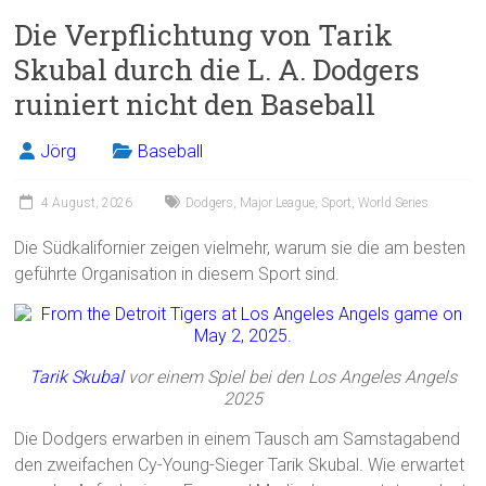
ce
ai
t
e
Die Verpflichtung von Tarik
b
l
n
Skubal durch die L. A. Dodgers
o
ruiniert nicht den Baseball
ok
Jörg
Baseball
4 August, 2026
Dodgers
,
Major League
,
Sport
,
World Series
Die Südkalifornier zeigen vielmehr, warum sie die am besten
geführte Organisation in diesem Sport sind.
Tarik Skubal
vor einem Spiel bei den Los Angeles Angels
2025
Die Dodgers erwarben in einem Tausch am Samstagabend
den zweifachen Cy-Young-Sieger Tarik Skubal. Wie erwartet