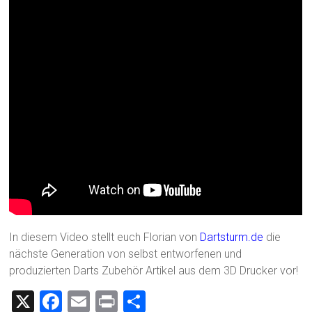
In diesem Video stellt euch Florian von
Dartsturm.de
die
nächste Generation von selbst entworfenen und
produzierten Darts Zubehör Artikel aus dem 3D Drucker vor!
X
F
E
Pr
T