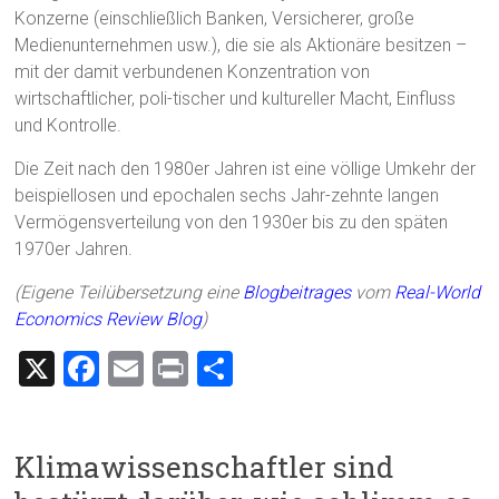
Konzerne (einschließlich Banken, Versicherer, große
Medienunternehmen usw.), die sie als Aktionäre besitzen –
mit der damit verbundenen Konzentration von
wirtschaftlicher, poli-tischer und kultureller Macht, Einfluss
und Kontrolle.
Die Zeit nach den 1980er Jahren ist eine völlige Umkehr der
beispiellosen und epochalen sechs Jahr-zehnte langen
Vermögensverteilung von den 1930er bis zu den späten
1970er Jahren.
(Eigene Teilübersetzung eine
Blogbeitrages
vom
Real-World
Economics Review Blog
)
X
F
E
Pr
T
a
m
in
eil
ce
ai
t
e
Klimawissenschaftler sind
b
l
n